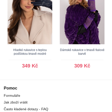
Hladké rukavice s teplou
Dámské rukavice v tmavě fialové
podšívkou tmavě modré
barvě
349 Kč
309 Kč
Pomoc
Formuláře
Jak zboží vrátit
Často kladené dotazy - FAQ