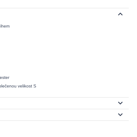
řihem
ester
lečenou velikost S