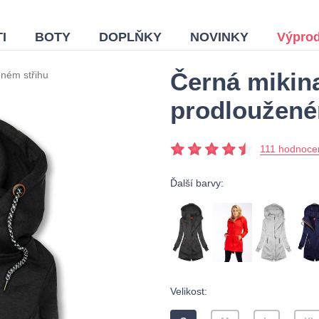
I
BOTY
DOPLŇKY
NOVINKY
Výprod
Černá mikina
eném střihu
prodloužené
111 hodnoce
Ďalší barvy:
Velikost: