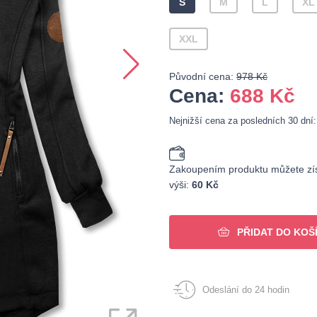
S
M
L
XL
XXL
Původní cena:
978 Kč
Cena:
688
Kč
Nejnižší cena za posledních 30 dní
Zakoupením produktu můžete zís
výši:
60 Kč
PŘIDAT DO KOŠ
Odeslání do 24 hodin