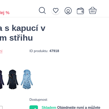
ej %
 s kapucí v
Nákupní košík je prázdný.
m střihu
ID produktu:
47918
ní
Dostupnost:
Skladem
Objednejte nyní a můžete