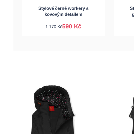
Stylové černé workery s
St
40
41
kovovým detailem
590 Kč
1 170 Kč