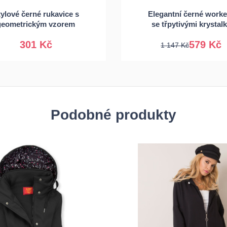
ylové černé rukavice s
Elegantní černé worke
S/M
L/XL
40
41
geometrickým vzorem
se třpytivými krystal
301 Kč
579 Kč
1 147 Kč
Podobné produkty