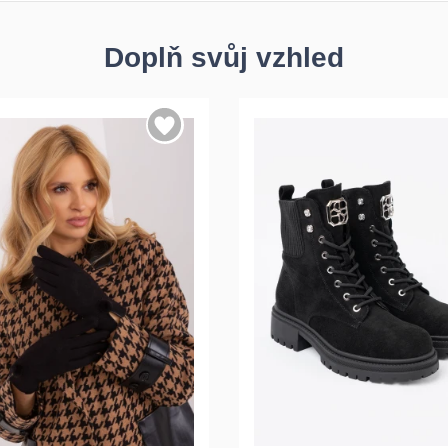
Doplň svůj vzhled
36
37
38