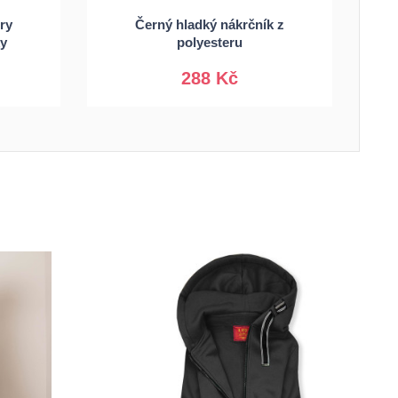
ry
Černý hladký nákrčník z
Univerzální
ky
polyesteru
288 Kč