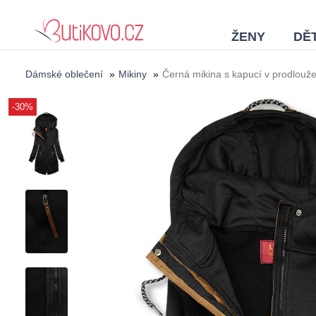
ŽENY
DĚT
Dámské oblečení
»
Mikiny
»
Černá mikina s kapucí v prodlouž
-30%