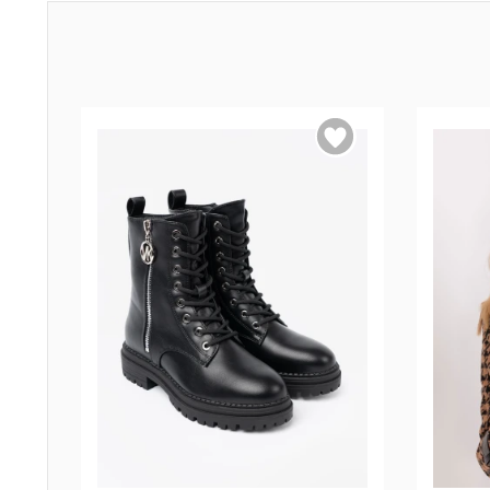
36
37
38
39