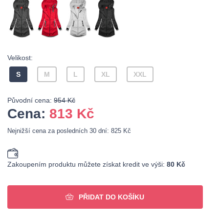
Velikost:
S
M
L
XL
XXL
Původní cena:
954 Kč
Cena:
813
Kč
Nejnižší cena za posledních 30 dní: 825 Kč
Zakoupením produktu můžete získat kredit ve výši:
80 Kč
PŘIDAT DO KOŠÍKU