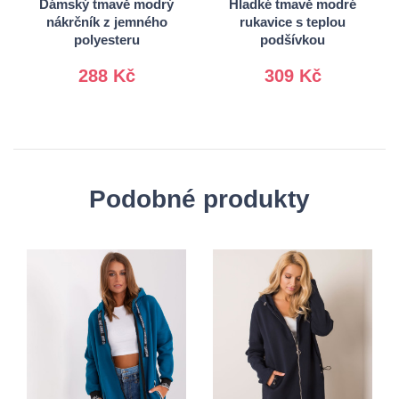
Dámský tmavě modrý
Hladké tmavě modré
nákrčník z jemného
rukavice s teplou
polyesteru
podšívkou
288 Kč
309 Kč
Podobné produkty