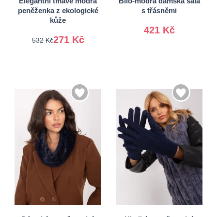
Elegantní tmavě modrá
Bílo-modrá dámská šála
peněženka z ekologické
s třásněmi
kůže
421 Kč
271 Kč
532 Kč
S/M
Univerzální
L/XL