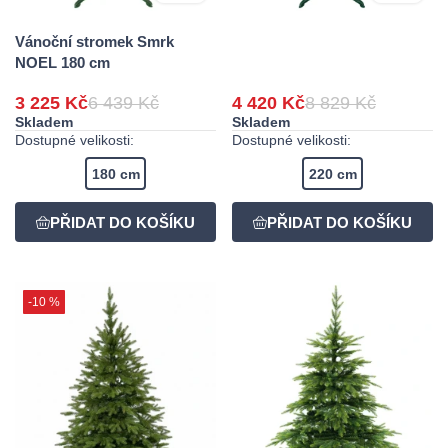
Vánoční stromek Smrk
NOEL 180 cm
3 225 Kč
6 439 Kč
4 420 Kč
8 829 Kč
Skladem
Skladem
Dostupné velikosti:
Dostupné velikosti:
180 cm
220 cm
-10 %