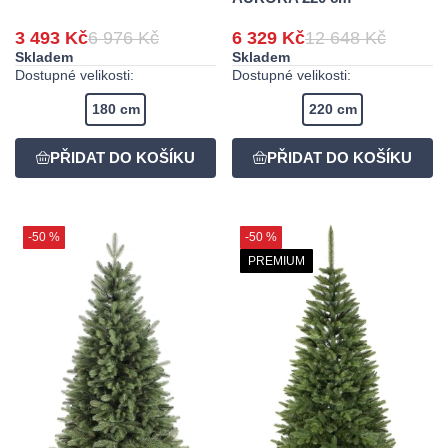
3 493 Kč
6 976 Kč
6 329 Kč
12 648 Kč
Skladem
Skladem
Dostupné velikosti:
Dostupné velikosti:
180 cm
220 cm
-50 %
-50 %
PREMIUM