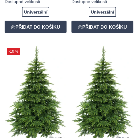
Dostupné velikosti:
Dostupné velikosti:
Univerzální
Univerzální
-10 %