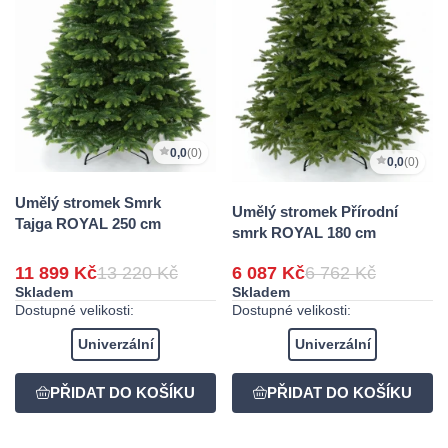
0,0
(0)
0,0
(0)
Umělý stromek Smrk
Umělý stromek Přírodní
Tajga ROYAL 250 cm
smrk ROYAL 180 cm
11 899 Kč
13 220 Kč
6 087 Kč
6 762 Kč
Skladem
Skladem
Dostupné velikosti:
Dostupné velikosti:
Univerzální
Univerzální