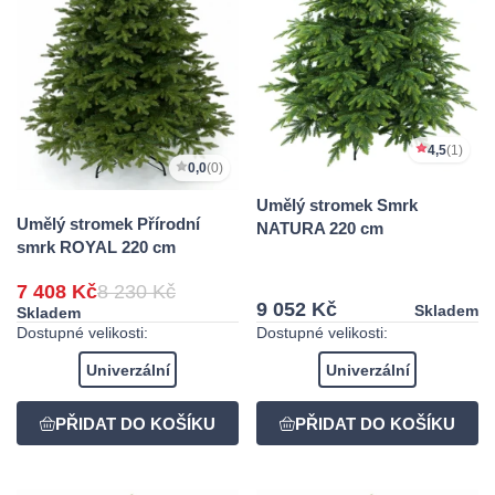
4,5
(1)
0,0
(0)
Umělý stromek Smrk
Umělý stromek Přírodní
NATURA 220 cm
smrk ROYAL 220 cm
7 408 Kč
8 230 Kč
9 052 Kč
Skladem
Skladem
Dostupné velikosti:
Dostupné velikosti:
Univerzální
Univerzální