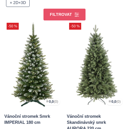
× 2D+3D
FILTROVAT
-50 %
-50 %
0,0
(0)
0,0
(0)
Vánoční stromek Smrk
Vánoční stromek
IMPERIAL 180 cm
Skandinávský smrk
AURORA 220 cm