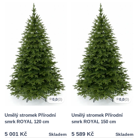
0,0
(0)
0,0
(0)
Umělý stromek Přírodní
Umělý stromek Přírodní
smrk ROYAL 120 cm
smrk ROYAL 150 cm
5 001 Kč
5 589 Kč
Skladem
Skladem