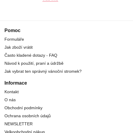
Pomoc
Formuláře
Jak zboží vrátit
Často kladené dotazy - FAQ
Návod k použití, praní a údržbě
Jak vybrat ten správný vánoční stromek?
Informace
Kontakt
O nás
Obchodní podmínky
Ochrana osobních údajů
NEWSLETTER
Velkoobchodní nákup