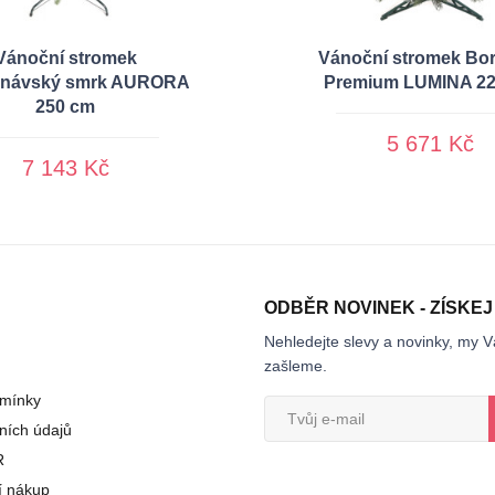
Vánoční stromek
Vánoční stromek Bor
inávský smrk AURORA
Premium LUMINA 2
250 cm
5 671 Kč
7 143 Kč
ODBĚR NOVINEK - ZÍSKEJ
Nehledejte slevy a novinky, my V
zašleme.
mínky
ních údajů
R
í nákup