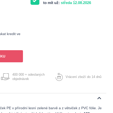
to mít už:
středa 12.08.2026
kat kredit ve
ÍKU
400 000 + odeslaných
Vrácení zboží do 14 dnů
objednávek
ek PE v přírodní lesní zelené barvě a z větviček z PVC fólie. Je