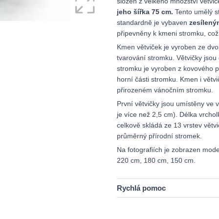
složen z velkého množství větvič
jeho šířka 75 cm.
Tento umělý st
standardně je vybaven
zesílen
připevněny k kmeni stromku, což
Kmen větviček je vyroben ze dv
tvarování stromku. Větvičky jsou
stromku je vyroben z kovového pr
horní části stromku. Kmen i větvi
přirozeném vánočním stromku.
První větvičky jsou umístěny ve v
je více než 2,5 cm). Délka vrch
celkově skládá ze 13 vrstev větv
průměrný přírodní stromek.
Na fotografiích je zobrazen mod
220 cm, 180 cm, 150 cm.
Rychlá pomoc