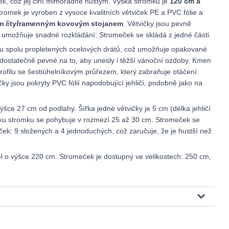
ek, což jej činí mimořádně hustým. Výška stromku je
120 cm a
romek je vyroben z vysoce kvalitních větviček PE a PVC fólie a
ým čtyřramenným kovovým stojanem
. Větvičky jsou pevně
 umožňuje snadné rozkládání. Stromeček se skládá z jedné části.
ou spolu propletených ocelových drátů, což umožňuje opakované
 dostatečně pevné na to, aby unesly i těžší vánoční ozdoby. Kmen
ofilu se šestiúhelníkovým průřezem, který zabraňuje otáčení
čky jsou pokryty PVC fólií napodobující jehličí, podobně jako na
ýšce 27 cm od podlahy. Šířka jedné větvičky je 5 cm (délka jehličí
olku stromku se pohybuje v rozmezí 25 až 30 cm. Stromeček se
iček: 9 složených a 4 jednoduchých, což zaručuje, že je hustší než
el o výšce 220 cm. Stromeček je dostupný ve velikostech: 250 cm,