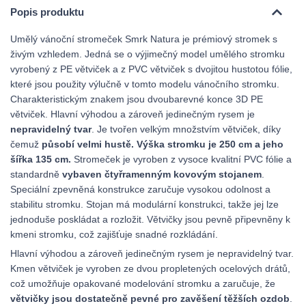
Popis produktu
Umělý vánoční stromeček Smrk Natura je prémiový stromek s
živým vzhledem. Jedná se o výjimečný model umělého stromku
vyrobený z PE větviček a z PVC větviček s dvojitou hustotou fólie,
které jsou použity výlučně v tomto modelu vánočního stromku.
Charakteristickým znakem jsou dvoubarevné konce 3D PE
větviček. Hlavní výhodou a zároveň jedinečným rysem je
nepravidelný tvar
. Je tvořen velkým množstvím větviček, díky
čemuž
působí velmi hustě.
Výška stromku je 250 cm a jeho
šířka 135 cm.
Stromeček je vyroben z vysoce kvalitní PVC fólie a
standardně
vybaven čtyřramenným kovovým stojanem
.
Speciální zpevněná konstrukce zaručuje vysokou odolnost a
stabilitu stromku. Stojan má modulární konstrukci, takže jej lze
jednoduše poskládat a rozložit. Větvičky jsou pevně připevněny k
kmeni stromku, což zajišťuje snadné rozkládání.
Hlavní výhodou a zároveň jedinečným rysem je nepravidelný tvar.
Kmen větviček je vyroben ze dvou propletených ocelových drátů,
což umožňuje opakované modelování stromku a zaručuje, že
větvičky jsou dostatečně pevné pro zavěšení těžších ozdob
.