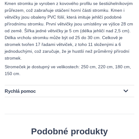
Kmen stromku je vyroben z kovového profilu se šestiúhelníkovým
průřezem, což zabraňuje otáčení horní části stromku. Kmen i
větvičky jsou obaleny PVC fólií, která imituje jehličí podobné
přírodnímu stromku. První větvičky jsou umístěny ve výšce 28 cm
od země. Šířka jedné větvičky je 5 cm (délka jehličí nad 2,5 cm).
Délka vrcholu stromku může být od 25 do 30 cm. Celkově je
stromek tvořen 17 řadami větviček, z toho 11 složenými a 6
jednoduchými, což zaručuje, že je hustší než průměrný přírodní
stromek.
Stromeček je dostupný ve velikostech: 250 cm, 220 cm, 180 cm,
150 cm.
Rychlá pomoc
Podobné produkty