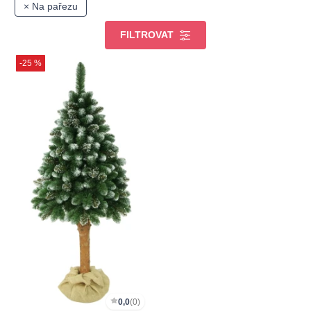
× Na pařezu
FILTROVAT
-25 %
0,0
(0)