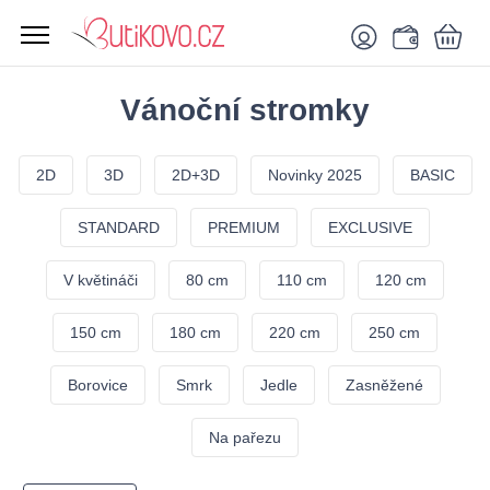
Vánoční stromky
2D
3D
2D+3D
Novinky 2025
BASIC
STANDARD
PREMIUM
EXCLUSIVE
V květináči
80 cm
110 cm
120 cm
150 cm
180 cm
220 cm
250 cm
Borovice
Smrk
Jedle
Zasněžené
Na pařezu