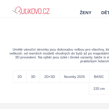
ŽENY
DĚT
Umělé vánoční stromky jsou dokonalou volbou pro všechny, kt
velikostí, od menších modelů vhodných do bytů až po majestátní 
3D provedení. Na výběr jsou úzké i široké varianty, takže si 
praktickým řešením
2D
3D
2D+3D
Novinky 2025
BASIC
220 cm