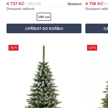
4 737 Kč
7 281 Kč
4 756 Kč
9 
Skladem
Dostupné velikosti:
Dostupné veliko
180 cm
-50 %
-10 %