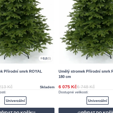
0,0
(0)
ek Přírodní smrk ROYAL
Umělý stromek Přírodní smrk
180 cm
213 Kč
6 075 Kč
6 748 Kč
Skladem
sti:
Dostupné velikosti:
Univerzální
Univerzální