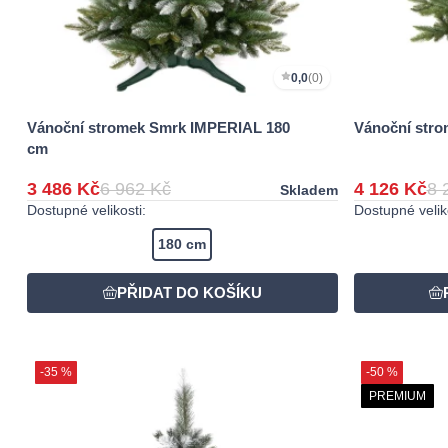
0,0
(0)
Vánoční stromek Smrk IMPERIAL 180
Vánoční str
cm
3 486 Kč
6 962 Kč
4 126 Kč
8 
Skladem
Dostupné velikosti:
Dostupné veliko
180 cm
-35 %
-50 %
PREMIUM