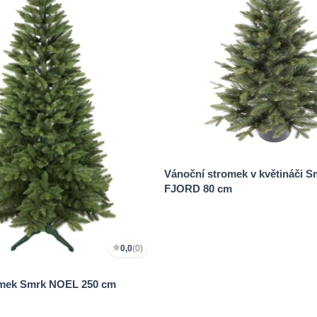
Vánoční stromek v květináči S
FJORD 80 cm
0,0
(0)
omek Smrk NOEL 250 cm