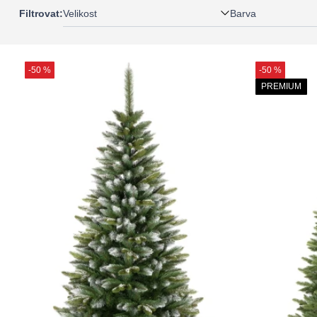
Velikost
Barva
Filtrovat:
-50 %
-50 %
PREMIUM