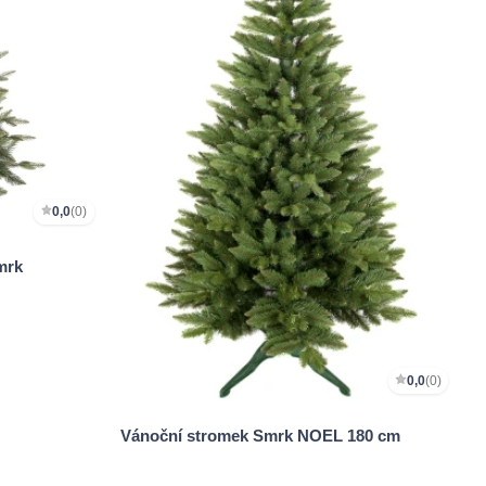
0,0
(0)
mrk
0,0
(0)
Vánoční stromek Smrk NOEL 180 cm