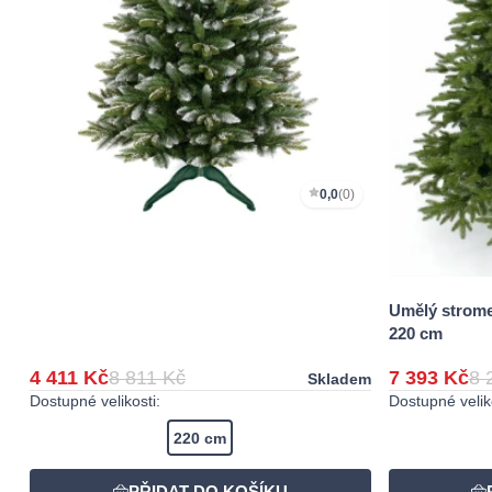
0,0
(0)
Umělý strom
220 cm
4 411 Kč
8 811 Kč
7 393 Kč
8 
Skladem
Dostupné velikosti:
Dostupné veliko
220 cm