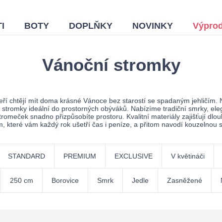
I
BOTY
DOPLŇKY
NOVINKY
Výprod
Vánoční stromky
eří chtějí mít doma krásné Vánoce bez starostí se spadaným jehličím
stromky ideální do prostorných obýváků. Nabízíme tradiční smrky, eleg
stromeček snadno přizpůsobíte prostoru. Kvalitní materiály zajišťují dl
, které vám každý rok ušetří čas i peníze, a přitom navodí kouzelnou 
STANDARD
PREMIUM
EXCLUSIVE
V květináči
250 cm
Borovice
Smrk
Jedle
Zasněžené