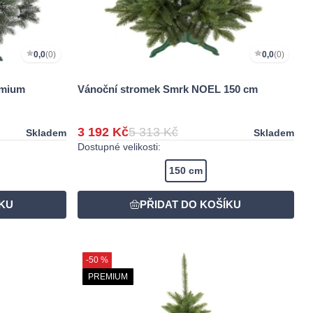
0,0
(0)
0,0
(0)
emium
Vánoční stromek Smrk NOEL 150 cm
3 192 Kč
5 313 Kč
Skladem
Skladem
Dostupné velikosti:
150 cm
-50 %
PREMIUM