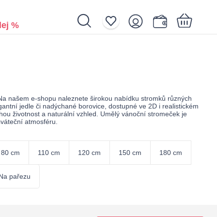
ej %
Nákupní košík je prázdný.
. Na našem e-shopu naleznete širokou nabídku stromků různých
antní jedle či nadýchané borovice, dostupné ve 2D i realistickém
ouhou životnost a naturální vzhled. Umělý vánoční stromeček je
sváteční atmosféru.
80 cm
110 cm
120 cm
150 cm
180 cm
Na pařezu