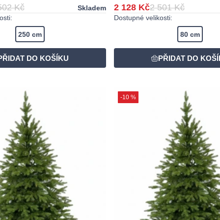
502 Kč
2 128 Kč
2 501 Kč
Skladem
sti:
Dostupné velikosti:
250 cm
80 cm
-10 %