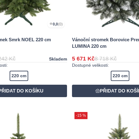
0,0
(0)
omek Smrk NOEL 220 cm
Vánoční stromek Borovice Pr
LUMINA 220 cm
242 Kč
5 671 Kč
8 718 Kč
Skladem
sti:
Dostupné velikosti:
220 cm
220 cm
-15 %