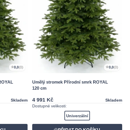
0,0
(0)
0,0
(0)
 ROYAL
Umělý stromek Přírodní smrk ROYAL
120 cm
4 991 Kč
Skladem
Skladem
Dostupné velikosti:
Univerzální