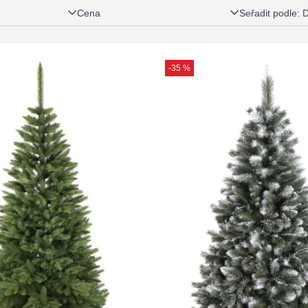
Cena
Seřadit podle
:
D
-35 %