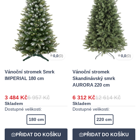
0,0
(0)
0,0
(0)
Vánoční stromek Smrk
Vánoční stromek
IMPERIAL 180 cm
Skandinávský smrk
AURORA 220 cm
3 484 Kč
6 957 Kč
6 312 Kč
12 614 Kč
Skladem
Skladem
Dostupné velikosti:
Dostupné velikosti:
180 cm
220 cm