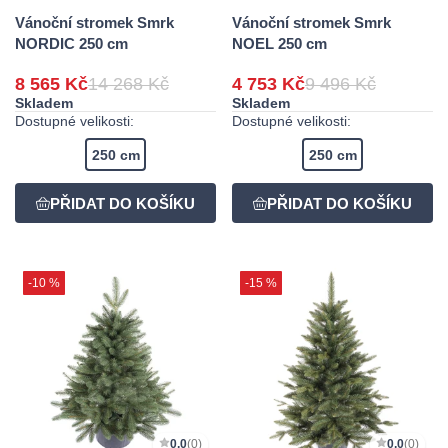
Vánoční stromek Smrk
Vánoční stromek Smrk
NORDIC 250 cm
NOEL 250 cm
8 565 Kč
14 268 Kč
4 753 Kč
9 496 Kč
Skladem
Skladem
Dostupné velikosti:
Dostupné velikosti:
250 cm
250 cm
-10 %
-15 %
0,0
(0)
0,0
(0)