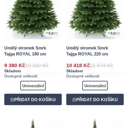
0,0
(0)
0,0
(0)
Umělý stromek Smrk
Umělý stromek Smrk
Tajga ROYAL 180 cm
Tajga ROYAL 220 cm
9 390 Kč
10 432 Kč
10 418 Kč
11 574 Kč
Skladem
Skladem
Dostupné velikosti:
Dostupné velikosti:
Univerzální
Univerzální