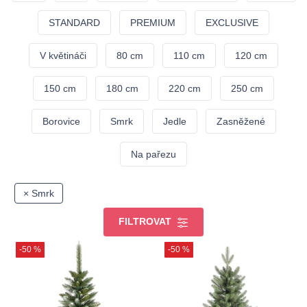
STANDARD
PREMIUM
EXCLUSIVE
V květináči
80 cm
110 cm
120 cm
150 cm
180 cm
220 cm
250 cm
Borovice
Smrk
Jedle
Zasněžené
Na pařezu
× Smrk
FILTROVAT
-50 %
-50 %