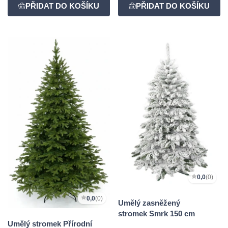
0,0
(0)
0,0
(0)
Umělý zasněžený
stromek Smrk 150 cm
Umělý stromek Přírodní