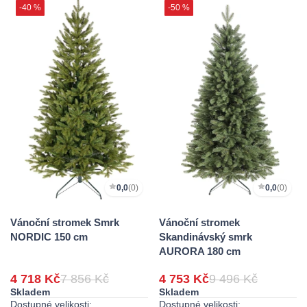
-40 %
-50 %
0,0
(0)
0,0
(0)
Vánoční stromek Smrk
Vánoční stromek
NORDIC 150 cm
Skandinávský smrk
AURORA 180 cm
4 718 Kč
7 856 Kč
4 753 Kč
9 496 Kč
Skladem
Skladem
Dostupné velikosti:
Dostupné velikosti: