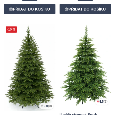
-10 %
4,5
(1)
0,0
(0)
Umělý stromek Smrk