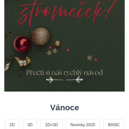
VÁNOČNÍ STROMKY
VÁNOČNÍ OSVĚTLENÍ
VÁNOČNÍ GIRLANDY &
VÁNOČNÍ DEKORACE
VĚNCE
Vánoce
2D
3D
2D+3D
Novinky 2025
BASIC