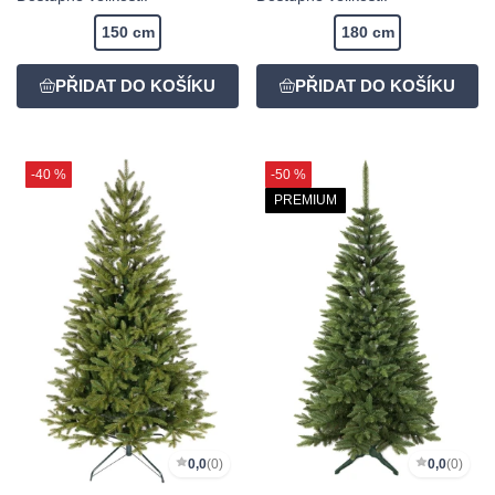
150 cm
180 cm
-40 %
-50 %
PREMIUM
0,0
(0)
0,0
(0)