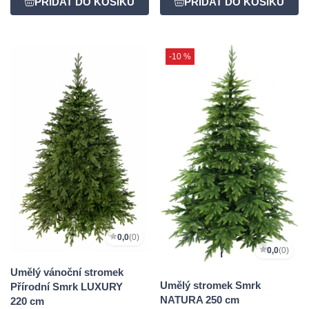
-10 %
0,0
(0)
0,0
(0)
Umělý vánoční stromek
Umělý stromek Smrk
Přírodní Smrk LUXURY
NATURA 250 cm
220 cm