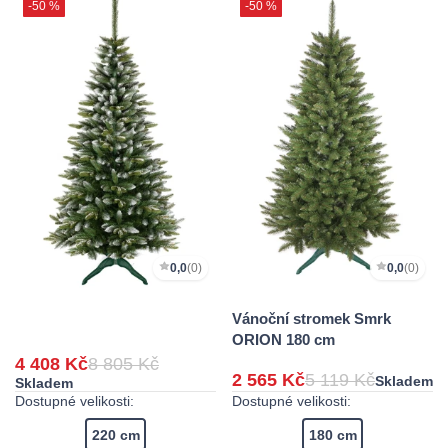
-50 %
-50 %
0,0
(0)
0,0
(0)
Vánoční stromek Smrk
ORION 180 cm
4 408 Kč
8 805 Kč
2 565 Kč
5 119 Kč
Skladem
Skladem
Dostupné velikosti:
Dostupné velikosti:
220 cm
180 cm