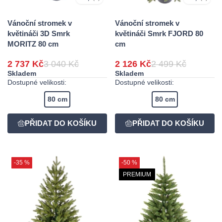
Vánoční stromek v
Vánoční stromek v
květináči 3D Smrk
květináči Smrk FJORD 80
MORITZ 80 cm
cm
2 737 Kč
3 040 Kč
2 126 Kč
2 499 Kč
Skladem
Skladem
Dostupné velikosti:
Dostupné velikosti:
80 cm
80 cm
-35 %
-50 %
PREMIUM