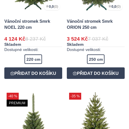
0,0
(0)
0,0
(0)
Vánoční stromek Smrk
Vánoční stromek Smrk
NOEL 220 cm
ORION 250 cm
4 124 Kč
8 237 Kč
3 524 Kč
7 037 Kč
Skladem
Skladem
Dostupné velikosti:
Dostupné velikosti:
220 cm
250 cm
-40 %
-35 %
PREMIUM