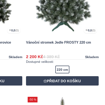
0,0
(0)
0,0
(0)
orovice
Vánoční stromek Jedle FROSTY 220 cm
2 200 Kč
4 389 Kč
Skladem
Skladem
Dostupné velikosti:
220 cm
-50 %