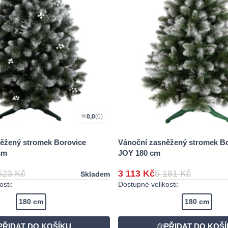
0,0
(0)
ěžený stromek Borovice
Vánoční zasněžený stromek B
cm
JOY 180 cm
523 Kč
3 113 Kč
5 181 Kč
Skladem
sti:
Dostupné velikosti:
180 cm
180 cm