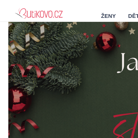
ŽENY
DĚT