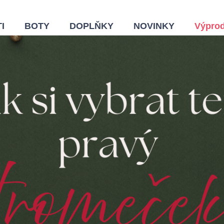
I
BOTY
DOPLŇKY
NOVINKY
Výprod