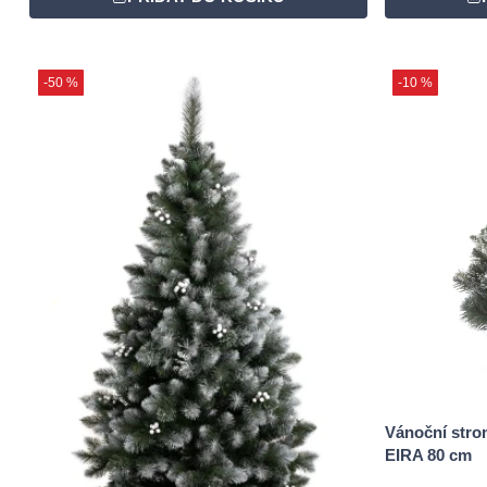
-50 %
-10 %
Vánoční stro
EIRA 80 cm