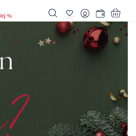
ej %
Nákupní košík je prázdný.