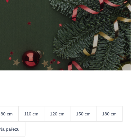
VÁNOČNÍ DEKORACE
80 cm
110 cm
120 cm
150 cm
180 cm
Na pařezu