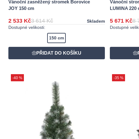
Vánoční zasněžený stromek Borovice
Vánoční stro
JOY 150 cm
LUMINA 220 
2 533 Kč
3 614 Kč
5 671 Kč
8 
Skladem
Dostupné velikosti:
Dostupné veliko
150 cm
-40 %
-35 %