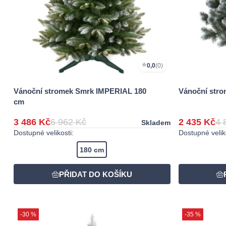
0,0
(0)
Vánoční stromek Smrk IMPERIAL 180
Vánoční str
cm
3 486 Kč
6 962 Kč
2 435 Kč
4 
Skladem
Dostupné velikosti:
Dostupné veliko
180 cm
-30 %
-35 %