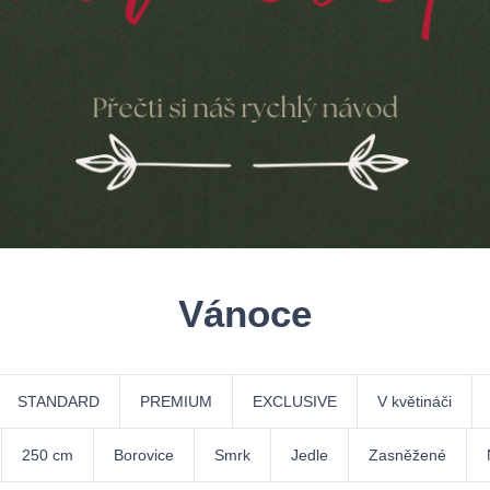
VĚTLENÍ
VÁNOČNÍ GIRLANDY & VĚNCE
Vánoce
STANDARD
PREMIUM
EXCLUSIVE
V květináči
250 cm
Borovice
Smrk
Jedle
Zasněžené