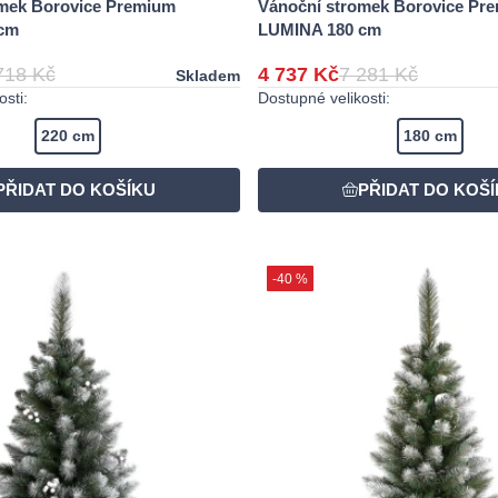
mek Borovice Premium
Vánoční stromek Borovice Pr
cm
LUMINA 180 cm
718 Kč
4 737 Kč
7 281 Kč
Skladem
sti:
Dostupné velikosti:
220 cm
180 cm
-40 %