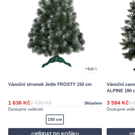
0,0
(0)
Vánoční stromek Jedle FROSTY 150 cm
Vánoční zasn
ALPINE 180 
1 636 Kč
2 720 Kč
3 594 Kč
5 
Skladem
Dostupné velikosti:
Dostupné veliko
150 cm