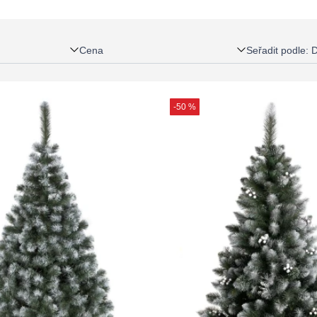
Cena
Seřadit podle
:
D
-50 %