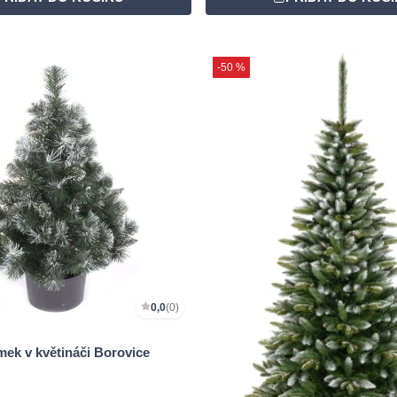
-50 %
0,0
(0)
mek v květináči Borovice