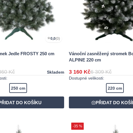
0,0
(0)
omek Jedle FROSTY 250 cm
Vánoční zasněžený stromek B
ALPINE 220 cm
860 Kč
3 160 Kč
6 309 Kč
Skladem
sti:
Dostupné velikosti:
250 cm
220 cm
-35 %