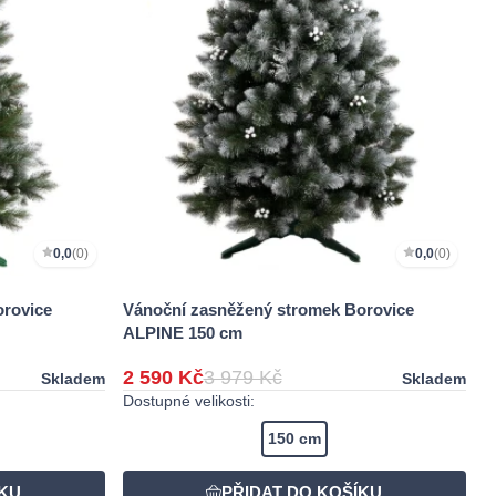
0,0
(0)
0,0
(0)
orovice
Vánoční zasněžený stromek Borovice
ALPINE 150 cm
2 590 Kč
3 979 Kč
Skladem
Skladem
Dostupné velikosti:
150 cm