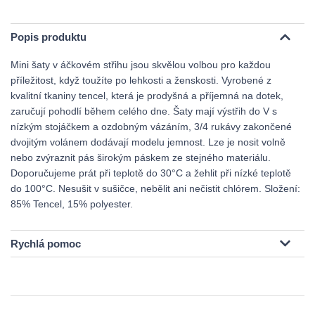
Popis produktu
Mini šaty v áčkovém střihu jsou skvělou volbou pro každou
příležitost, když toužíte po lehkosti a ženskosti. Vyrobené z
kvalitní tkaniny tencel, která je prodyšná a příjemná na dotek,
zaručují pohodlí během celého dne. Šaty mají výstřih do V s
nízkým stojáčkem a ozdobným vázáním, 3/4 rukávy zakončené
dvojitým volánem dodávají modelu jemnost. Lze je nosit volně
nebo zvýraznit pás širokým páskem ze stejného materiálu.
Doporučujeme prát při teplotě do 30°C a žehlit při nízké teplotě
do 100°C. Nesušit v sušičce, nebělit ani nečistit chlórem. Složení:
85% Tencel, 15% polyester.
Rychlá pomoc