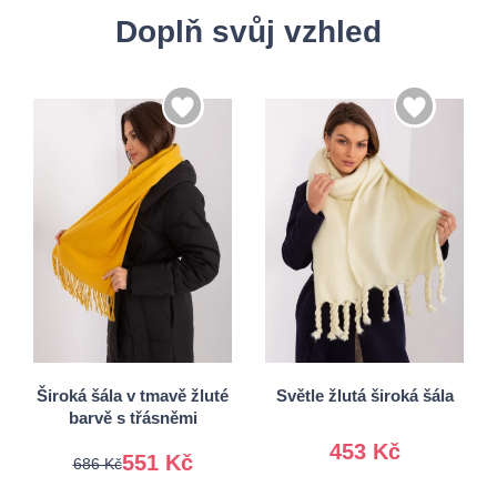
Doplň svůj vzhled
Univerzální
Univerzální
Široká šála v tmavě žluté
Světle žlutá široká šála
barvě s třásněmi
453 Kč
551 Kč
686 Kč