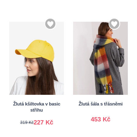
Univerzální
Univerzální
Žlutá kšiltovka v basic
Žlutá šála s třásněmi
střihu
453 Kč
227 Kč
319 Kč