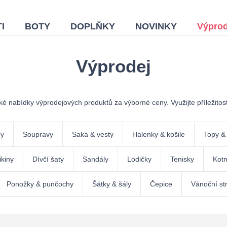
I
BOTY
DOPLŇKY
NOVINKY
Výprod
Výprodej
roké nabídky výprodejových produktů za výborné ceny. Využijte příležitos
ny
Soupravy
Saka & vesty
Halenky & košile
Topy & 
kiny
Dívčí šaty
Sandály
Lodičky
Tenisky
Kotn
Ponožky & punčochy
Šátky & šály
Čepice
Vánoční st