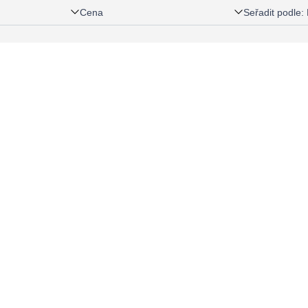
Cena
Seřadit podle
: