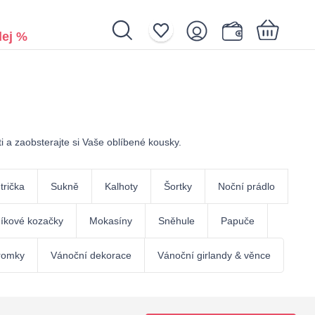
ej %
Nákupní košík je prázdný.
ti a zaobsterajte si Vaše oblíbené kousky.
trička
Sukně
Kalhoty
Šortky
Noční prádlo
íkové kozačky
Mokasíny
Sněhule
Papuče
romky
Vánoční dekorace
Vánoční girlandy & věnce