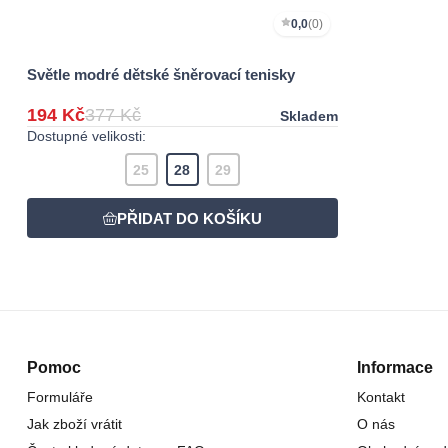
0,0
(0)
Světle modré dětské šněrovací tenisky
194 Kč
377 Kč
Skladem
Dostupné velikosti:
25
28
29
Pomoc
Informace
Formuláře
Kontakt
Jak zboží vrátit
O nás