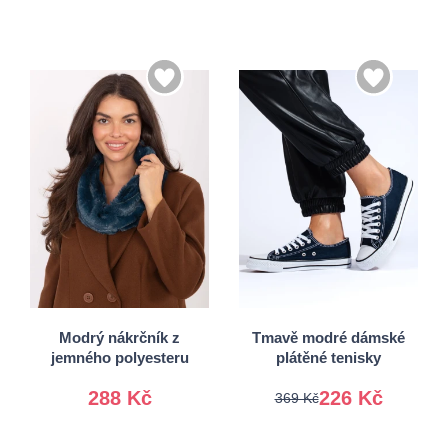
36
37
38
39
Univerzální
40
41
Modrý nákrčník z
Tmavě modré dámské
jemného polyesteru
plátěné tenisky
288 Kč
226 Kč
369 Kč