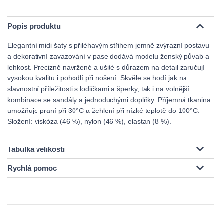
Popis produktu
Elegantní midi šaty s přiléhavým střihem jemně zvýrazní postavu
a dekorativní zavazování v pase dodává modelu ženský půvab a
lehkost. Precizně navržené a ušité s důrazem na detail zaručují
vysokou kvalitu i pohodlí při nošení. Skvěle se hodí jak na
slavnostní příležitosti s lodičkami a šperky, tak i na volnější
kombinace se sandály a jednoduchými doplňky. Příjemná tkanina
umožňuje praní při 30°C a žehlení při nízké teplotě do 100°C.
Složení: viskóza (46 %), nylon (46 %), elastan (8 %).
Tabulka velikosti
Rychlá pomoc