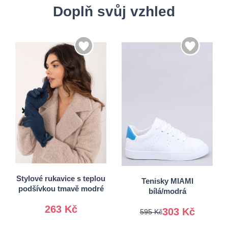
Doplň svůj vzhled
36
37
S/M
38
39
L/XL
40
41
Stylové rukavice s teplou
Tenisky MIAMI
podšívkou tmavě modré
bílá/modrá
263 Kč
303 Kč
595 Kč