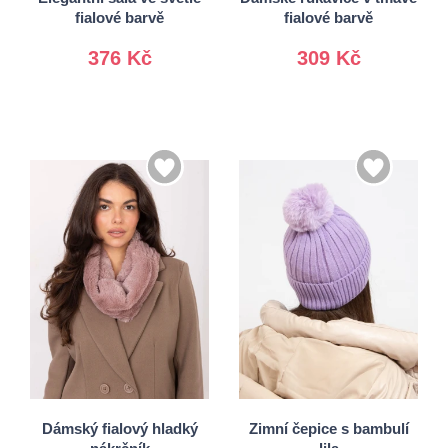
fialové barvě
fialové barvě
376 Kč
309 Kč
Univerzální
Univerzální
Dámský fialový hladký
Zimní čepice s bambulí