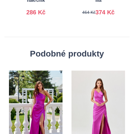
nákrčník
lila
286 Kč
374 Kč
464 Kč
Podobné produkty