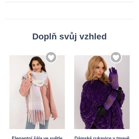
Doplň svůj vzhled
S/M
Univerzální
L/XL
Elegantní šála ve světle
Dámské rukavice v tmavě