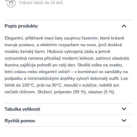
Vrácení zboží do 14 dnů
Popis produktu
Elegantní, přiléhavé maxi šaty zaujmou řasením, které krásně
tvaruje postavu, a efektním rozparkem na noze, jenž dodává
modelu ženský šarm. Hluboce vykrojená záda a jemně
zvýrazněná ramena přinášejí moderní lehkost, zatímco elastická
tkanina zajišťuje pohodlí po celý den. Skvělá volba na svatbu,
letní oslavu nebo elegantní večeři – v kombinaci se sandálky na
podpatku a minimalistickými doplňky vytvoří dokonalý outfit. Lze
žehlit do 100°C, prát na 30°C, nesušit v sušičce, nebělit ani
nečistit chlórem. Složení: polyester (95 %), elastan (5 %).
Tabulka velikosti
Rychlá pomoc