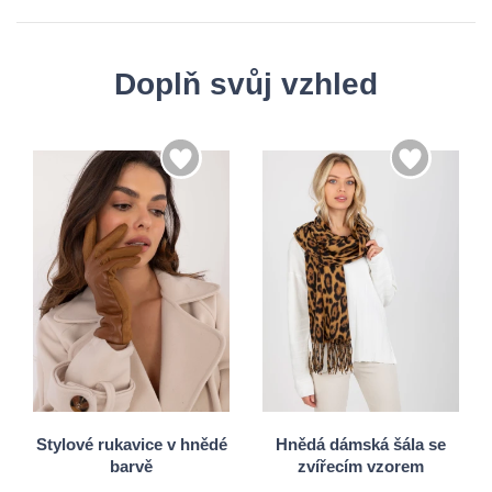
Doplň svůj vzhled
S/M
L/XL
Univerzální
Stylové rukavice v hnědé
Hnědá dámská šála se
barvě
zvířecím vzorem