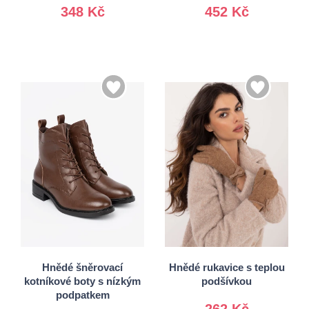
348 Kč
452 Kč
S/M
36
38
L/XL
39
40
Hnědé šněrovací
Hnědé rukavice s teplou
kotníkové boty s nízkým
podšívkou
podpatkem
262 Kč