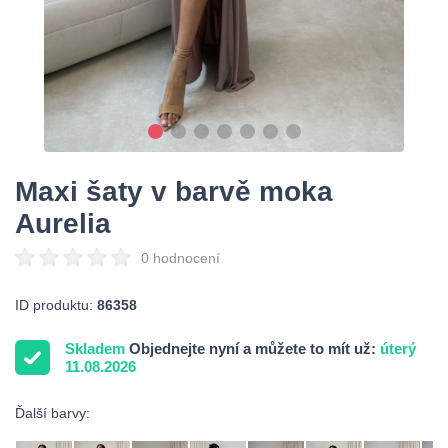
Maxi šaty v barvě moka
Aurelia
0 hodnocení
ID produktu:
86358
Skladem
Objednejte nyní a můžete to mít už:
úterý
11.08.2026
Ďalší barvy: