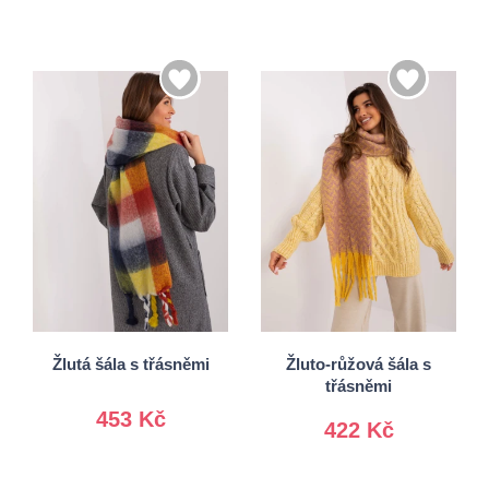
Univerzální
Univerzální
Žlutá šála s třásněmi
Žluto-růžová šála s
třásněmi
453 Kč
422 Kč