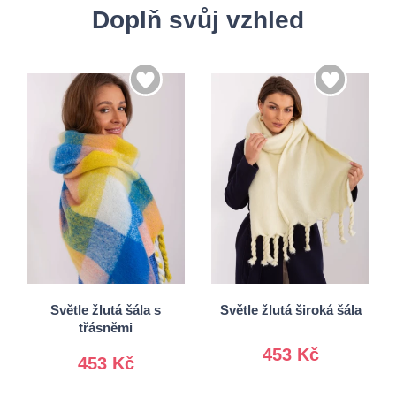
Doplň svůj vzhled
Univerzální
Univerzální
Světle žlutá šála s
Světle žlutá široká šála
třásněmi
453 Kč
453 Kč