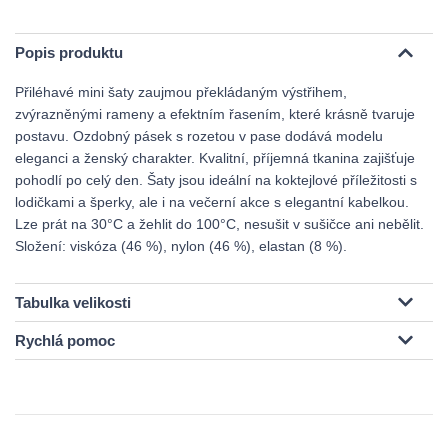
Popis produktu
Přiléhavé mini šaty zaujmou překládaným výstřihem,
zvýrazněnými rameny a efektním řasením, které krásně tvaruje
postavu. Ozdobný pásek s rozetou v pase dodává modelu
eleganci a ženský charakter. Kvalitní, příjemná tkanina zajišťuje
pohodlí po celý den. Šaty jsou ideální na koktejlové příležitosti s
lodičkami a šperky, ale i na večerní akce s elegantní kabelkou.
Lze prát na 30°C a žehlit do 100°C, nesušit v sušičce ani nebělit.
Složení: viskóza (46 %), nylon (46 %), elastan (8 %).
Tabulka velikosti
Rychlá pomoc