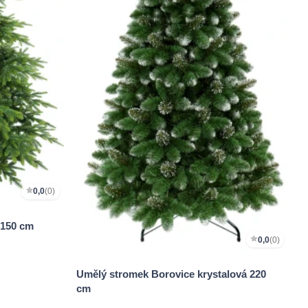
0,0
(0)
150 cm
0,0
(0)
Umělý stromek Borovice krystalová 220
cm