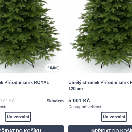
0,0
(0)
ek Přírodní smrk ROYAL
Umělý stromek Přírodní smrk
120 cm
762 Kč
5 001 Kč
Skladem
sti:
Dostupné velikosti:
Univerzální
Univerzální