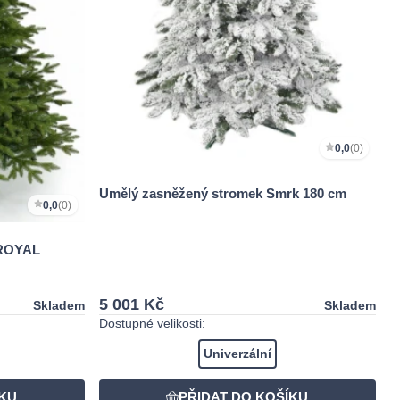
0,0
(0)
Umělý zasněžený stromek Smrk 180 cm
0,0
(0)
 ROYAL
5 001 Kč
Skladem
Skladem
Dostupné velikosti:
Univerzální