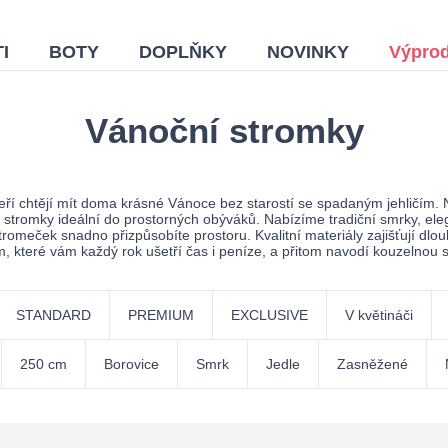
I
BOTY
DOPLŇKY
NOVINKY
Výprod
Vánoční stromky
eří chtějí mít doma krásné Vánoce bez starostí se spadaným jehličím
stromky ideální do prostorných obýváků. Nabízíme tradiční smrky, eleg
stromeček snadno přizpůsobíte prostoru. Kvalitní materiály zajišťují dl
, které vám každý rok ušetří čas i peníze, a přitom navodí kouzelnou 
STANDARD
PREMIUM
EXCLUSIVE
V květináči
250 cm
Borovice
Smrk
Jedle
Zasněžené