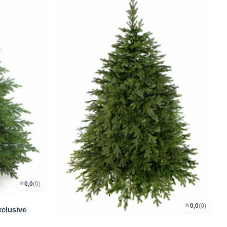
0,0
(0)
0,0
(0)
clusive