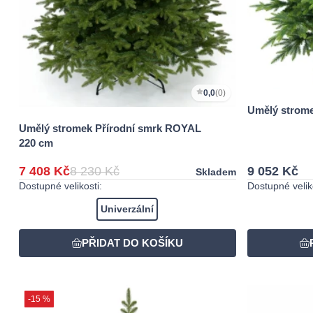
0,0
(0)
Umělý strom
Umělý stromek Přírodní smrk ROYAL
220 cm
7 408 Kč
8 230 Kč
9 052 Kč
Skladem
Dostupné velikosti:
Dostupné veliko
Univerzální
-15 %