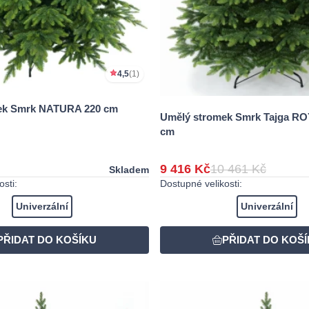
4,5
(1)
ek Smrk NATURA 220 cm
Umělý stromek Smrk Tajga RO
cm
9 416 Kč
10 461 Kč
Skladem
sti:
Dostupné velikosti:
Univerzální
Univerzální