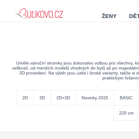
ŽENY
DĚT
Umělé vánoční stromky jsou dokonalou volbou pro všechny, kt
velikostí, od menších modelů vhodných do bytů až po majestátní 
3D provedení. Na výběr jsou úzké i široké varianty, takže si 
praktickým řešením
2D
3D
2D+3D
Novinky 2025
BASIC
220 cm