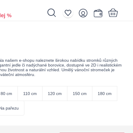
ej %
Nákupní košík je prázdný.
. Na našem e-shopu naleznete širokou nabídku stromků různých
antní jedle či nadýchané borovice, dostupné ve 2D i realistickém
ouhou životnost a naturální vzhled. Umělý vánoční stromeček je
sváteční atmosféru.
80 cm
110 cm
120 cm
150 cm
180 cm
Na pařezu