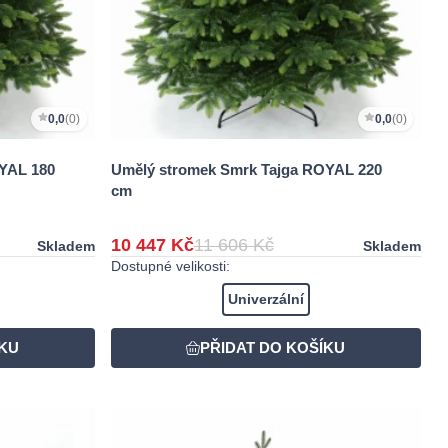
0,0
(0)
0,0
(0)
YAL 180
Umělý stromek Smrk Tajga ROYAL 220
cm
10 447 Kč
11 606 Kč
Skladem
Skladem
Dostupné velikosti:
Univerzální