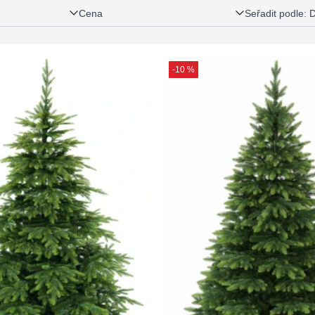
Cena
Seřadit podle
:
D
-10 %