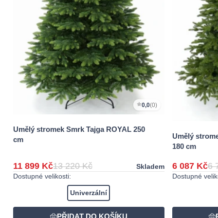
0,0
(0)
Umělý stromek Smrk Tajga ROYAL 250
Umělý strom
cm
180 cm
11 899 Kč
13 220 Kč
6 087 Kč
6 
Skladem
Dostupné velikosti:
Dostupné veliko
Univerzální