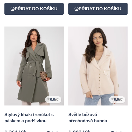
0,0
(0)
0,0
(0)
Stylový khaki trenčkot s
Světle béžová
páskem a podšívkou
přechodová bunda