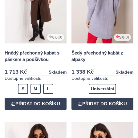
0,0
(0)
5,0
(3)
Hnědý přechodný kabát s
Šedý přechodný kabát z
páskem a podšívkou
alpaky
1 713 Kč
1 338 Kč
Skladem
Skladem
Dostupné velikosti:
Dostupné velikosti:
S
M
L
Univerzální