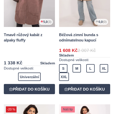
5,0
(3)
0,0
(0)
Tmavě růžový kabát z
Béžová zimní bunda s
alpaky fluffy
odnímatelnou kapucí
1 608 Kč
2 007 Kč
Skladem
Dostupné velikosti:
1 338 Kč
Skladem
Dostupné velikosti:
S
M
L
XL
Univerzální
XXL
-20 %
Náš tip