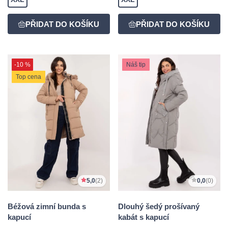
-10 %
Náš tip
Top cena
5,0
(2)
0,0
(0)
Béžová zimní bunda s
Dlouhý šedý prošívaný
kapucí
kabát s kapucí