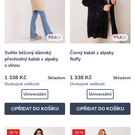
5,0
(3)
5,0
(3)
Světle béžový dámský
Černý kabát z alpaky
přechodný kabát z alpaky
fluffy
s vlnou
1 338 Kč
1 338 Kč
Skladem
Skladem
Dostupné velikosti:
Dostupné velikosti:
Univerzální
Univerzální
-20 %
-20 %