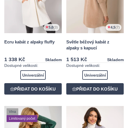
5,0
(3)
4,5
(7)
Ecru kabát z alpaky fluffy
Světle béžový kabát z
alpaky s kapucí
1 338 Kč
1 513 Kč
Skladem
Skladem
Dostupné velikosti:
Dostupné velikosti:
Univerzální
Univerzální
Vlna
Limitovaný počet