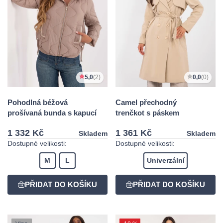
5,0
(2)
0,0
(0)
Pohodlná béžová
Camel přechodný
prošívaná bunda s kapucí
trenčkot s páskem
1 332 Kč
1 361 Kč
Skladem
Skladem
Dostupné velikosti:
Dostupné velikosti:
M
L
Univerzální