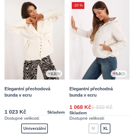
-20 %
0,0
(0)
5,0
(2)
Elegantní přechodová
Elegantní přechodná
bunda v ecru
bunda v ecru
1 068 Kč
1 332 Kč
1 023 Kč
Skladem
Skladem
Dostupné velikosti:
Dostupné velikosti:
Univerzální
M
XL