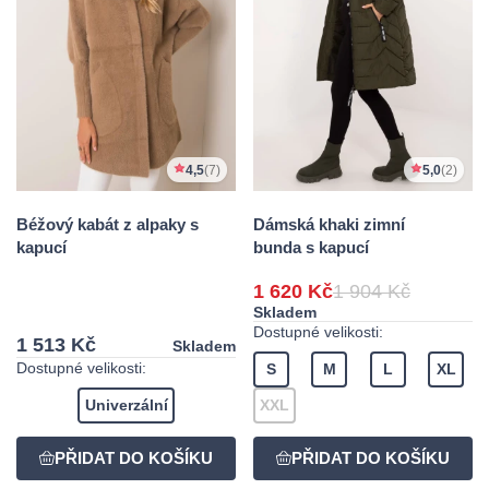
4,5
(7)
5,0
(2)
Béžový kabát z alpaky s
Dámská khaki zimní
kapucí
bunda s kapucí
1 620 Kč
1 904 Kč
Skladem
Dostupné velikosti:
1 513 Kč
Skladem
Dostupné velikosti:
S
M
L
XL
Univerzální
XXL