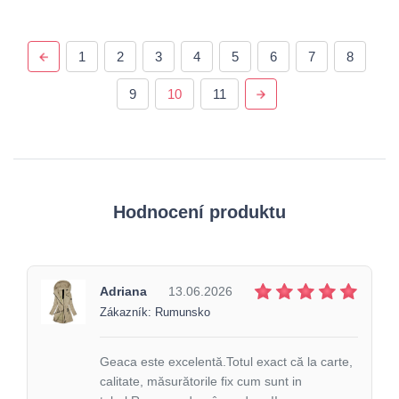
1
2
3
4
5
6
7
8
9
10
11
Hodnocení produktu
Adriana
13.06.2026
Zákazník: Rumunsko
Geaca este excelentă.Totul exact că la carte,
calitate, măsurătorile fix cum sunt in