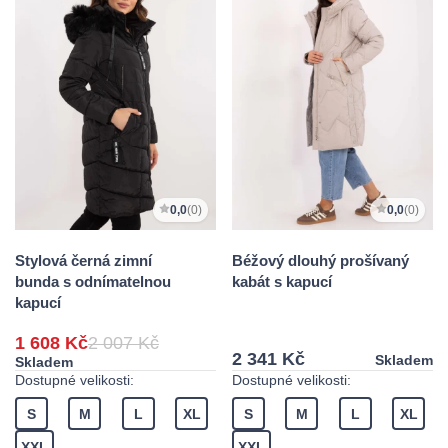
0,0
(0)
0,0
(0)
Stylová černá zimní
Béžový dlouhý prošívaný
bunda s odnímatelnou
kabát s kapucí
kapucí
1 608 Kč
2 007 Kč
2 341 Kč
Skladem
Skladem
Dostupné velikosti:
Dostupné velikosti:
S
M
L
XL
S
M
L
XL
XXL
XXL