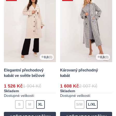
0,0
(0)
0,0
(0)
Elegantní přechodový
Károvaný přechodný
kabát ve světle béžové
kabát
1 526 Kč
1 904 Kč
1 608 Kč
2 007 Kč
Skladem
Skladem
Dostupné velikosti:
Dostupné velikosti:
S
M
XL
S/M
L/XL