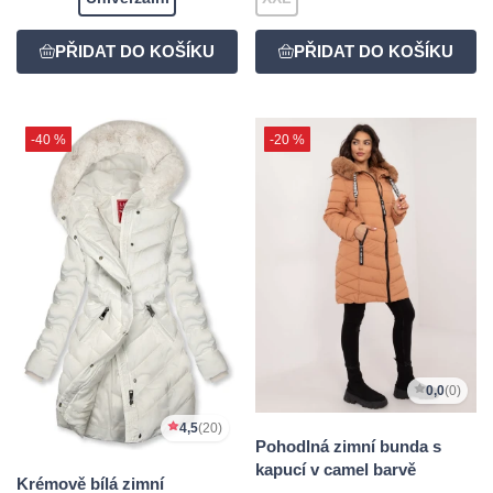
-40 %
-20 %
0,0
(0)
4,5
(20)
Pohodlná zimní bunda s
kapucí v camel barvě
Krémově bílá zimní