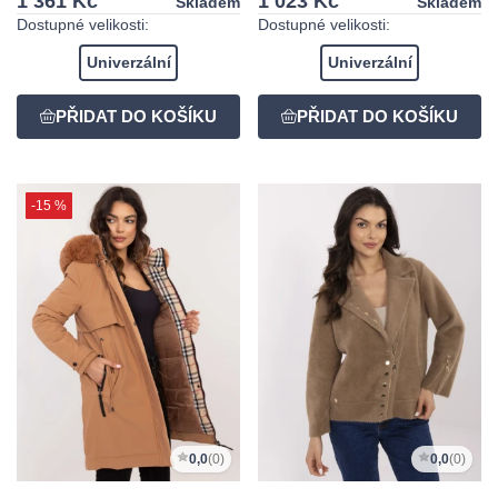
1 361 Kč
1 023 Kč
Skladem
Skladem
Dostupné velikosti:
Dostupné velikosti:
Univerzální
Univerzální
-15 %
0,0
(0)
0,0
(0)