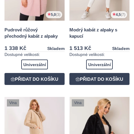
5,0
(3)
4,5
(7)
Pudrově růžový
Modrý kabát z alpaky s
přechodný kabát z alpaky
kapucí
1 338 Kč
1 513 Kč
Skladem
Skladem
Dostupné velikosti:
Dostupné velikosti:
Univerzální
Univerzální
Vlna
Vlna