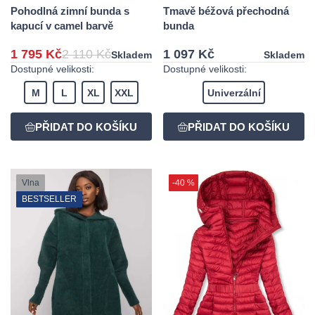
Pohodlná zimní bunda s
Tmavě béžová přechodná
kapucí v camel barvě
bunda
1 795 Kč
2 110 Kč
1 097 Kč
Skladem
Skladem
Dostupné velikosti:
Dostupné velikosti:
M
L
XL
XXL
Univerzální
Vlna
-40 %
BESTSELLER