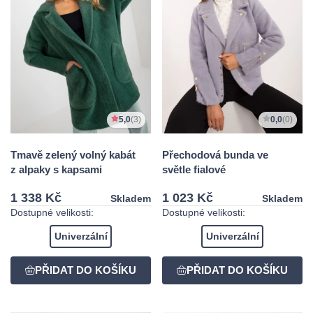
5,0
(3)
0,0
(0)
Tmavě zelený volný kabát
Přechodová bunda ve
z alpaky s kapsami
světle fialové
1 338 Kč
1 023 Kč
Skladem
Skladem
Dostupné velikosti:
Dostupné velikosti:
Univerzální
Univerzální