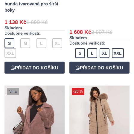
bunda tvarovaná pro širší
boky
1 138 Kč
1 890 Kč
Skladem
1 608 Kč
2 007 Kč
Dostupné velikosti:
Skladem
Dostupné velikosti:
S
M
L
XL
XXL
S
L
XL
XXL
Vlna
-20 %