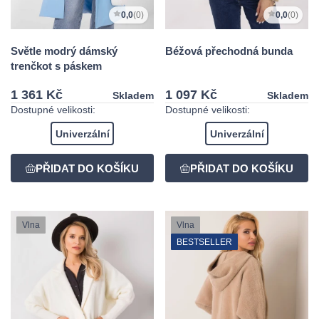
0,0
(0)
0,0
(0)
Světle modrý dámský
Béžová přechodná bunda
trenčkot s páskem
1 361 Kč
1 097 Kč
Skladem
Skladem
Dostupné velikosti:
Dostupné velikosti:
Univerzální
Univerzální
Vlna
Vlna
BESTSELLER