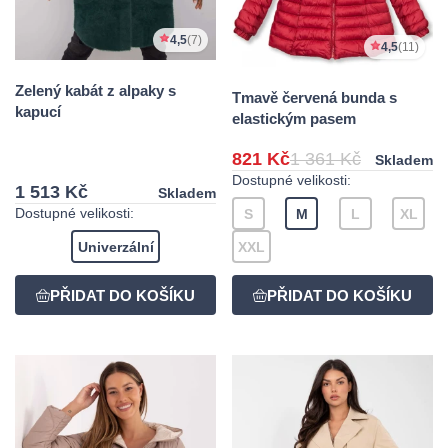
4,5
(7)
4,5
(11)
Zelený kabát z alpaky s
Tmavě červená bunda s
kapucí
elastickým pasem
821 Kč
1 361 Kč
Skladem
Dostupné velikosti:
1 513 Kč
Skladem
Dostupné velikosti:
S
M
L
XL
Univerzální
XXL