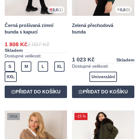
5,0
(1)
0,0
(0)
Černá prošívaná zimní
Zelená přechodová
bunda s kapucí
bunda
1 808 Kč
2 007 Kč
Skladem
Dostupné velikosti:
1 023 Kč
Skladem
Dostupné velikosti:
S
M
L
XL
XXL
Univerzální
Vlna
-15 %