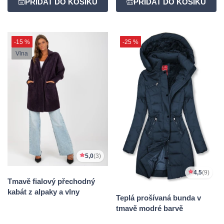
-15 %
-25 %
Vlna
5,0
(3)
4,5
(9)
Tmavě fialový přechodný
kabát z alpaky a vlny
Teplá prošívaná bunda v
tmavě modré barvě