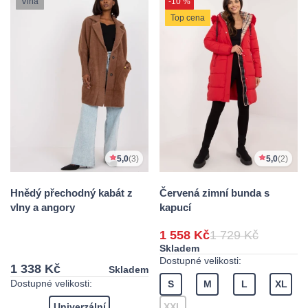
Vlna
-10 %
Top cena
5,0
(3)
5,0
(2)
Hnědý přechodný kabát z
Červená zimní bunda s
vlny a angory
kapucí
1 558 Kč
1 729 Kč
Skladem
Dostupné velikosti:
1 338 Kč
Skladem
Dostupné velikosti:
S
M
L
XL
Univerzální
XXL