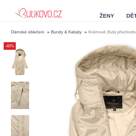
ŽENY
DĚT
Dámské oblečení
»
Bundy & Kabáty
»
Krémově žlutá přechodn
-40%