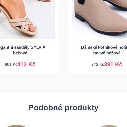
6
37
38
39
egantní sandály SYLVIA
Dámské kotníkové holí
40
41
37
38
39
béžové
tmavě béžové
413 Kč
391 Kč
681 Kč
772 Kč
Podobné produkty