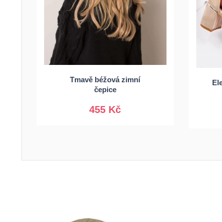
3
Tmavě béžová zimní
Univerzální
El
čepice
455 Kč