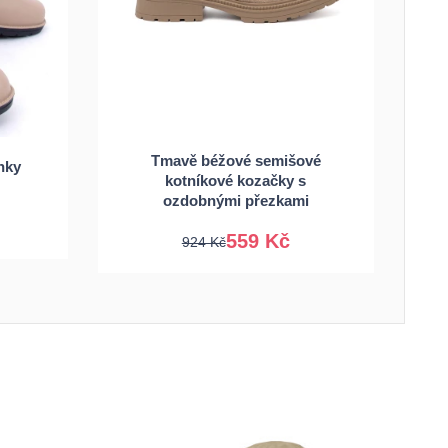
36
37
38
39
Tmavě béžové semišové
nky
40
kotníkové kozačky s
40
41
ozdobnými přezkami
559 Kč
924 Kč