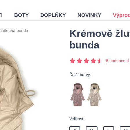
I
BOTY
DOPLŇKY
NOVINKY
Výprod
Krémově žlu
á dlouhá bunda
bunda
6 hodnocení
Ďalší barvy:
Velikost: