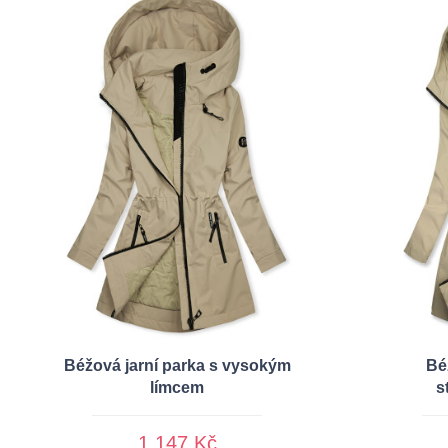
Béžová jarní parka s vysokým
Bé
límcem
s
1 147 Kč