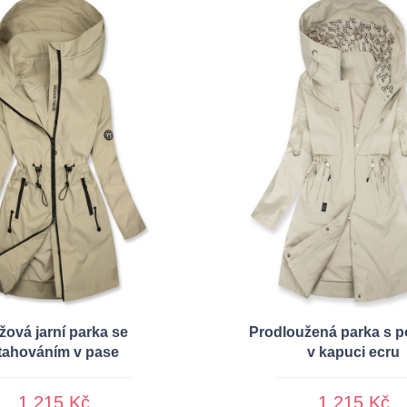
žová jarní parka se
Prodloužená parka s p
tahováním v pase
v kapuci ecru
1 215 Kč
1 215 Kč