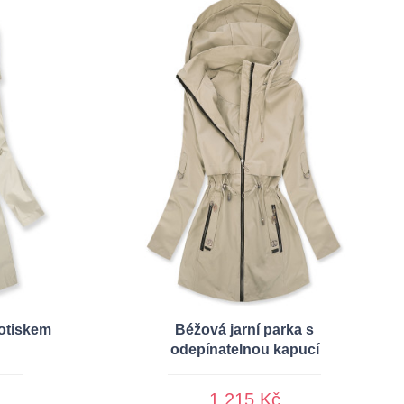
otiskem
Béžová jarní parka s
odepínatelnou kapucí
1 215 Kč