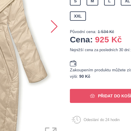
S
M
L
XL
XXL
Původní cena:
1 534 Kč
Cena:
925
Kč
Nejnižší cena za posledních 30 dní
Zakoupením produktu můžete zís
výši:
90 Kč
PŘIDAT DO KOŠ
Odeslání do 24 hodin