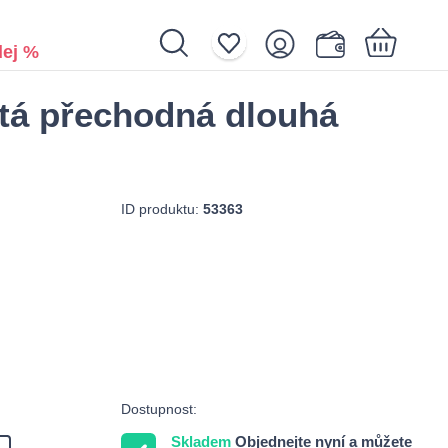
ej %
tá přechodná dlouhá
Nákupní košík je prázdný.
ID produktu:
53363
Dostupnost:
Skladem
Objednejte nyní a můžete