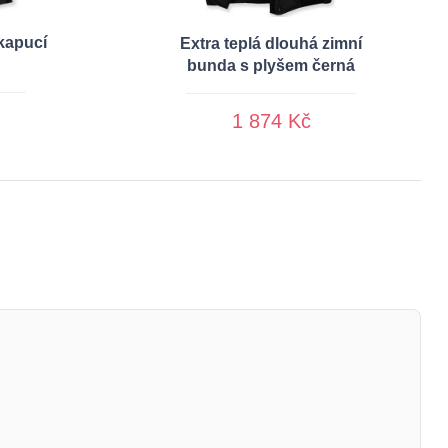
kapucí
Extra teplá dlouhá zimní
bunda s plyšem černá
1 874 Kč