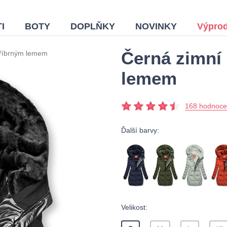
I
BOTY
DOPLŇKY
NOVINKY
Výprod
Černá zimní
tříbrným lemem
lemem
168 hodnoce
Ďalší barvy:
Velikost: