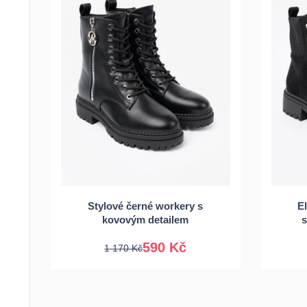
36
37
38
39
3
Stylové černé workery s
E
40
41
kovovým detailem
s
590 Kč
1 170 Kč