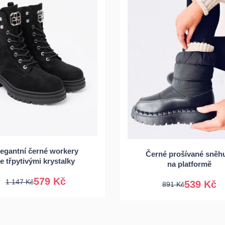
6
37
38
39
36
37
38
legantní černé workery
40
41
Černé prošívané sněh
40
41
e třpytivými krystalky
na platformě
579 Kč
1 147 Kč
539 Kč
891 Kč