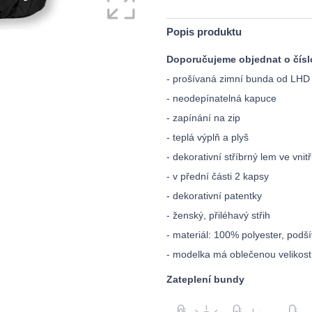
Popis produktu
Doporučujeme objednat o číslo
- prošívaná zimní bunda od LHD
- neodepínatelná kapuce
- zapínání na zip
- teplá výplň a plyš
- dekorativní stříbrný lem ve vnit
- v přední části 2 kapsy
- dekorativní patentky
- ženský, přiléhavý střih
- materiál: 100% polyester, podš
- modelka má oblečenou velikos
Zateplení bundy