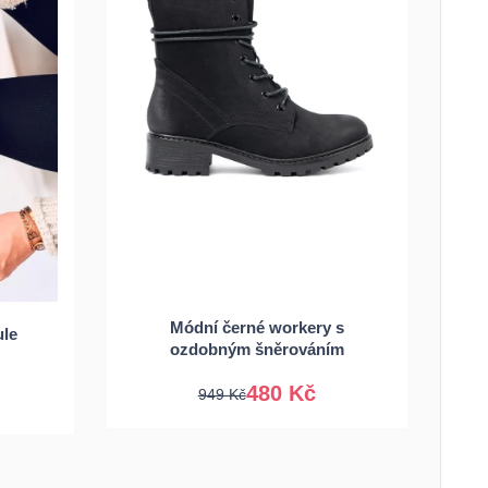
36
37
38
39
39
Módní černé workery s
40
41
ule
ozdobným šněrováním
480 Kč
949 Kč