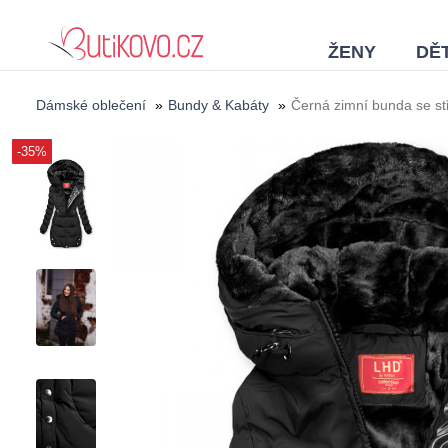
ŽENY
DĚT
Dámské oblečení
»
Bundy & Kabáty
»
Černá zimní bunda se s
-35%