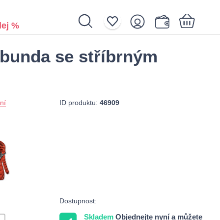
ej %
 bunda se stříbrným
Nákupní košík je prázdný.
ID produktu:
46909
ní
Dostupnost:
Skladem
Objednejte nyní a můžete