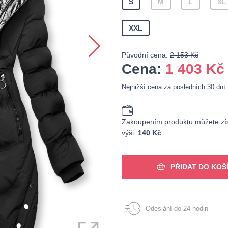
S
M
L
XL
XXL
Původní cena:
2 153 Kč
Cena:
1 403
Kč
Nejnižší cena za posledních 30 dní
Zakoupením produktu můžete zís
výši:
140 Kč
PŘIDAT DO KOŠ
Odeslání do 24 hodin