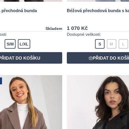
á přechodná bunda
Béžová přechodová bunda s k
1 070 Kč
Skladem
sti:
Dostupné velikosti:
S/M
L/XL
S
M
L