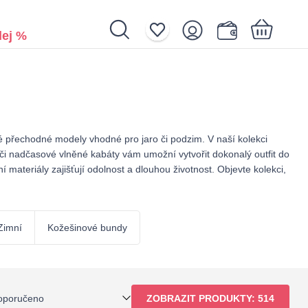
ej %
Nákupní košík je prázdný.
 přechodné modely vhodné pro jaro či podzim. V naší kolekci
 či nadčasové vlněné kabáty vám umožní vytvořit dokonalý outfit do
materiály zajišťují odolnost a dlouhou životnost. Objevte kolekci,
Zimní
Kožešinové bundy
oporučeno
ZOBRAZIT PRODUKTY:
514