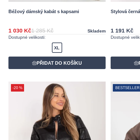
Béžový dámský kabát s kapsami
Stylová čern
1 030 Kč
1 285 Kč
1 191 Kč
Skladem
Dostupné velikosti:
Dostupné veliko
XL
-20 %
BESTSELLER