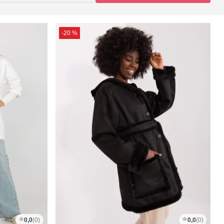
-20 %
0,0
(0)
0,0
(0)