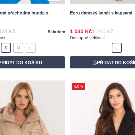
aná přechodná bunda s
Ecru dámský kabát s kapsami
478 Kč
1 030 Kč
1 285 Kč
Skladem
sti:
Dostupné velikosti:
S
M
L
L
-10 %