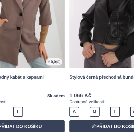
0,0
(0)
dný kabát s kapsami
Stylová černá přechodná bund
1 066 Kč
Skladem
sti:
Dostupné velikosti:
L
S
M
L