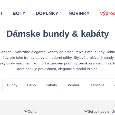
I
BOTY
DOPLŇKY
NOVINKY
Výprod
Dámske bundy & kabáty
období. Nabízíme elegantní kabáty do práce, teplé zimní bundy i lehké
módy, ale také trendy barvy a moderní střihy. Stylové prošívané bundy
ytovaly maximální komfort a zároveň podtrhly ženskou siluetu. Kvalitní 
která spojuje praktičnost, eleganci a módní vzhled.
Bundy
Parky
Kabáty
Bomber
Jeansové
Cena
Seřadit podle
:
D