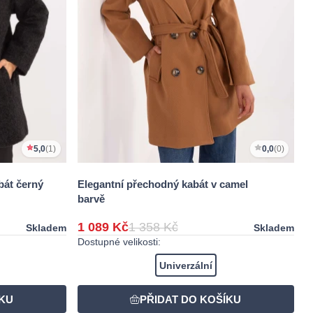
5,0
(1)
0,0
(0)
bát černý
Elegantní přechodný kabát v camel
barvě
1 089 Kč
1 358 Kč
Skladem
Skladem
Dostupné velikosti:
Univerzální