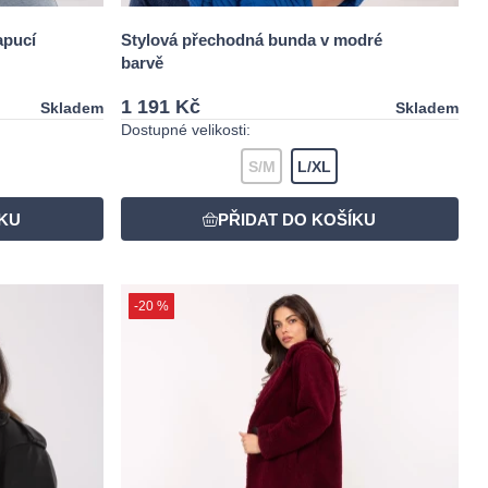
apucí
Stylová přechodná bunda v modré
barvě
1 191 Kč
Skladem
Skladem
Dostupné velikosti:
S/M
L/XL
-20 %