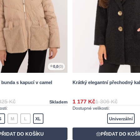
0,0
(0)
 bunda s kapucí v camel
Krátký elegantní přechodný ka
325 Kč
1 177 Kč
1 306 Kč
Skladem
sti:
Dostupné velikosti:
S
M
L
XL
Univerzální