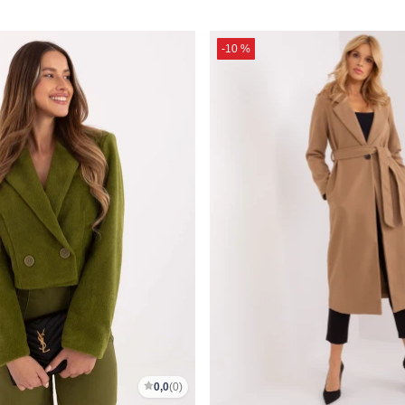
-10 %
0,0
(0)