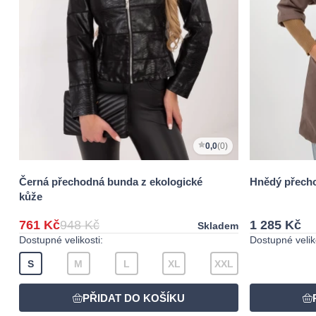
0,0
(0)
Černá přechodná bunda z ekologické
Hnědý přecho
kůže
761 Kč
948 Kč
1 285 Kč
Skladem
Dostupné velikosti:
Dostupné veliko
S
M
L
XL
XXL