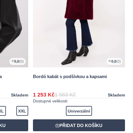
0,0
(0)
0,0
(0)
a
Bordó kabát s podšívkou a kapsami
1 253 Kč
1 563 Kč
Skladem
Skladem
Dostupné velikosti:
XL
XXL
Univerzální