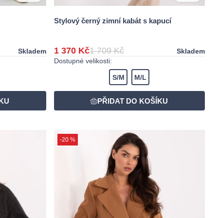
Stylový černý zimní kabát s kapucí
1 370 Kč
1 709 Kč
Skladem
Skladem
Dostupné velikosti:
S/M
M/L
-20 %