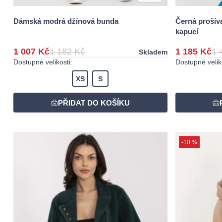
Dámská modrá džínová bunda
Černá prošív
kapucí
1 007 Kč
1 182 Kč
1 185 Kč
1 
Skladem
Dostupné velikosti:
Dostupné veliko
XS
S
-10 %