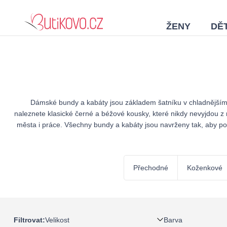
ŽENY
DĚT
Dámské bundy a kabáty jsou základem šatníku v chladnějším 
naleznete klasické černé a béžové kousky, které nikdy nevyjdou z 
města i práce. Všechny bundy a kabáty jsou navrženy tak, aby posk
Přechodné
Koženkové
Velikost
Barva
Filtrovat: