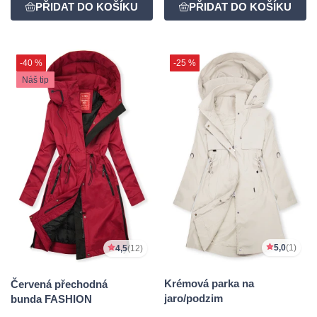
-40 %
-25 %
Náš tip
5,0
(1)
4,5
(12)
Krémová parka na
Červená přechodná
jaro/podzim
bunda FASHION