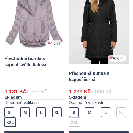
4,5
(2)
Přechodná bunda s
4,5
(12)
kapucí světle fialová
Přechodná bunda s
kapucí černá
1 131 Kč
1 328 Kč
1 222 Kč
2 030 Kč
Skladem
Skladem
Dostupné velikosti:
Dostupné velikosti:
S
M
L
XL
S
M
L
XL
XXL
XXL