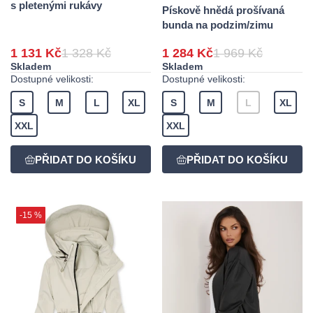
s pletenými rukávy
Pískově hnědá prošívaná
bunda na podzim/zimu
1 131 Kč
1 328 Kč
1 284 Kč
1 969 Kč
Skladem
Skladem
Dostupné velikosti:
Dostupné velikosti:
S
M
L
XL
S
M
L
XL
XXL
XXL
-15 %