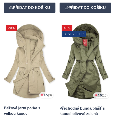
-20 %
-40 %
BESTSELLER
4,5
(3)
4,5
(15)
Béžová jarní parka s
Přechodná bunda/plášť s
velkou kapucí
kapucí olivově zelená