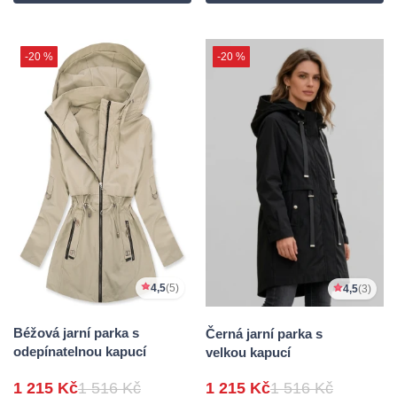
-20 %
-20 %
4,5
(5)
4,5
(3)
Béžová jarní parka s
Černá jarní parka s
odepínatelnou kapucí
velkou kapucí
1 215 Kč
1 516 Kč
1 215 Kč
1 516 Kč