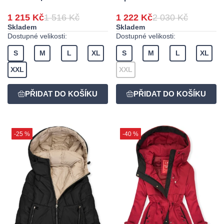
1 215 Kč
1 516 Kč
1 222 Kč
2 030 Kč
Skladem
Skladem
Dostupné velikosti:
Dostupné velikosti:
S
M
L
XL
S
M
L
XL
XXL
XXL
-25 %
-40 %