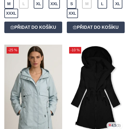
M
L
XL
XXL
S
M
L
XL
XXXL
XXL
-25 %
-10 %
4,5
(3)