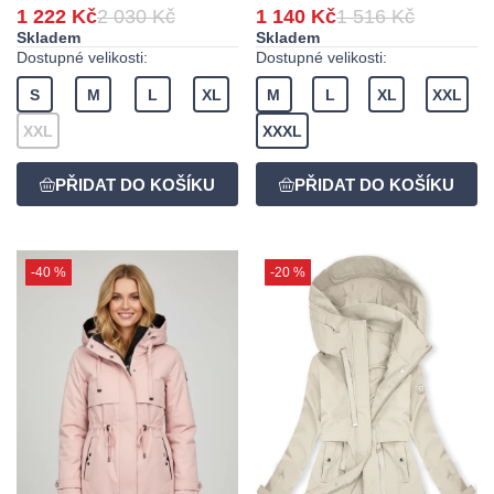
1 222 Kč
2 030 Kč
1 140 Kč
1 516 Kč
Skladem
Skladem
Dostupné velikosti:
Dostupné velikosti:
S
M
L
XL
M
L
XL
XXL
XXL
XXXL
-40 %
-20 %