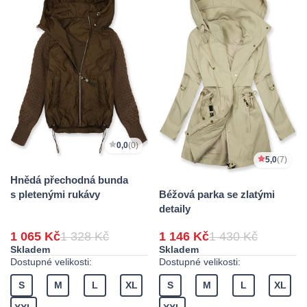
0,0
(0)
5,0
(7)
Hnědá přechodná bunda
Béžová parka se zlatými
s pletenými rukávy
detaily
1 065 Kč
1 328 Kč
1 146 Kč
1 430 Kč
Skladem
Skladem
Dostupné velikosti:
Dostupné velikosti:
S
M
L
XL
S
M
L
XL