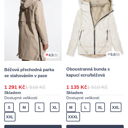
0,0
(0)
4,5
(3)
Oboustranná bunda s
Béžová přechodná parka
kapucí ecru/béžová
se stahováním v pase
1 291 Kč
1 516 Kč
1 135 Kč
1 510 Kč
Skladem
Skladem
Dostupné velikosti:
Dostupné velikosti:
S
M
L
XL
M
L
XL
XXL
XXL
XXXL