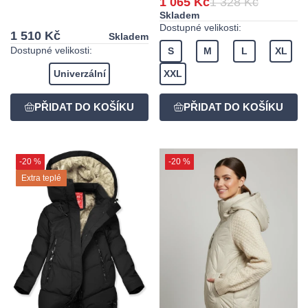
1 065 Kč
1 328 Kč
Skladem
Dostupné velikosti:
1 510 Kč
Skladem
Dostupné velikosti:
S
M
L
XL
Univerzální
XXL
-20 %
-20 %
Extra teplé