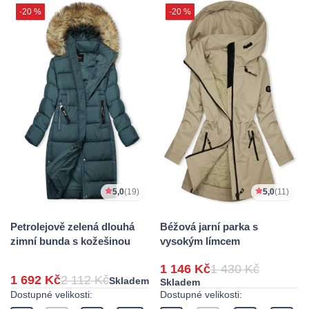
-20 %
-20 %
5,0
(19)
5,0
(11)
Petrolejově zelená dlouhá
Béžová jarní parka s
zimní bunda s kožešinou
vysokým límcem
1 146 Kč
1 430 Kč
1 692 Kč
2 112 Kč
Skladem
Skladem
Dostupné velikosti:
Dostupné velikosti: