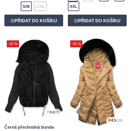
S/M
L/XL
XXL
-15 %
-35 %
0,0
(0)
4,5
(16)
Černá přechodná bunda