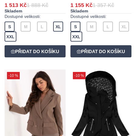
1 513 Kč
1 888 Kč
1 155 Kč
1 357 Kč
Skladem
Skladem
Dostupné velikosti:
Dostupné velikosti:
S
M
L
XL
S
M
L
XL
XXL
XXL
-10 %
-10 %