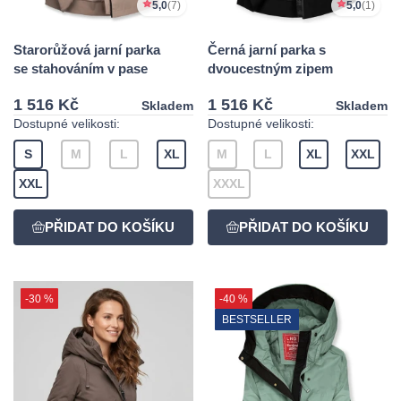
5,0
(7)
5,0
(1)
Starorůžová jarní parka
Černá jarní parka s
se stahováním v pase
dvoucestným zipem
1 516 Kč
1 516 Kč
Skladem
Skladem
Dostupné velikosti:
Dostupné velikosti:
S
M
L
XL
M
L
XL
XXL
XXL
XXXL
-30 %
-40 %
BESTSELLER