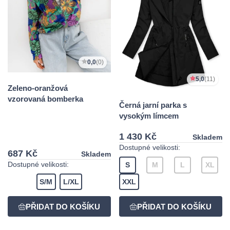
0,0
(0)
5,0
(11)
Zeleno-oranžová
vzorovaná bomberka
Černá jarní parka s
vysokým límcem
1 430 Kč
Skladem
Dostupné velikosti:
687 Kč
Skladem
Dostupné velikosti:
S
M
L
XL
S/M
L/XL
XXL