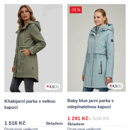
-15 %
4,5
(5)
4,5
(3)
Baby blue jarní parka s
Khakijarní parka s velkou
odepínatelnou kapucí
kapucí
1 291 Kč
1 516 Kč
1 516 Kč
Skladem
Skladem
Dostupné velikosti:
Dostupné velikosti: