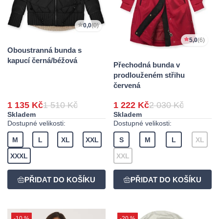
0,0
(0)
5,0
(6)
Oboustranná bunda s
kapucí černá/béžová
Přechodná bunda v
prodlouženém střihu
červená
1 135 Kč
1 510 Kč
1 222 Kč
2 030 Kč
Skladem
Skladem
Dostupné velikosti:
Dostupné velikosti:
M
L
XL
XXL
S
M
L
XL
XXXL
XXL
-10 %
-20 %