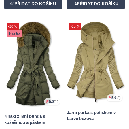
-20 %
-15 %
Náš tip
5,0
(8)
5,0
(1)
Jarní parka s potiskem v
Khaki zimní bunda s
barvě béžová
kožešinou a páskem