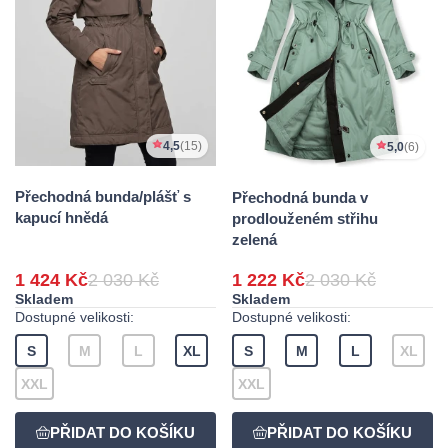
4,5
(15)
5,0
(6)
Přechodná bunda/plášť s
Přechodná bunda v
kapucí hnědá
prodlouženém střihu
zelená
1 424 Kč
2 030 Kč
1 222 Kč
2 030 Kč
Skladem
Skladem
Dostupné velikosti:
Dostupné velikosti:
S
M
L
XL
S
M
L
XL
XXL
XXL