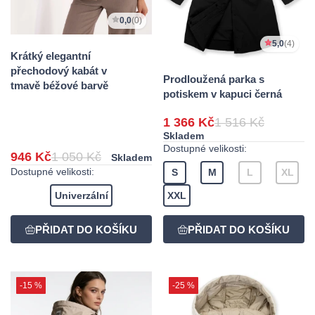
0,0
(0)
5,0
(4)
Krátký elegantní
přechodový kabát v
Prodloužená parka s
tmavě béžové barvě
potiskem v kapuci černá
1 366 Kč
1 516 Kč
Skladem
Dostupné velikosti:
946 Kč
1 050 Kč
Skladem
Dostupné velikosti:
S
M
L
XL
Univerzální
XXL
-15 %
-25 %