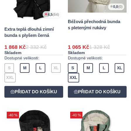
0,0
(0)
4,5
(64)
Béžová přechodná bunda
s pletenými rukávy
Extra teplá dlouhá zimní
bunda s plyšem černá
1 868 Kč
2 332 Kč
1 065 Kč
1 328 Kč
Skladem
Skladem
Dostupné velikosti:
Dostupné velikosti:
S
M
L
XL
S
M
L
XL
XXL
XXL
-40 %
-40 %