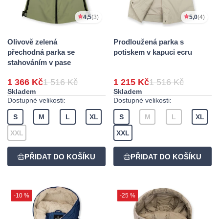
4,5
(3)
5,0
(4)
Olivově zelená
Prodloužená parka s
přechodná parka se
potiskem v kapuci ecru
stahováním v pase
1 366 Kč
1 516 Kč
1 215 Kč
1 516 Kč
Skladem
Skladem
Dostupné velikosti:
Dostupné velikosti:
S
M
L
XL
S
M
L
XL
XXL
XXL
-10 %
-25 %