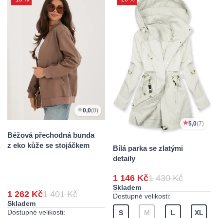
0,0
(0)
5,0
(7)
Béžová přechodná bunda
z eko kůže se stojáčkem
Bílá parka se zlatými
detaily
1 146 Kč
1 430 Kč
Skladem
1 262 Kč
1 401 Kč
Dostupné velikosti:
Skladem
Dostupné velikosti:
S
M
L
XL