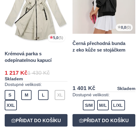
0,0
(0)
5,0
(5)
Černá přechodná bunda
z eko kůže se stojáčkem
Krémová parka s
odepínatelnou kapucí
1 217 Kč
1 430 Kč
Skladem
Dostupné velikosti:
1 401 Kč
Skladem
Dostupné velikosti:
S
M
L
XL
XXL
S/M
M/L
L/XL