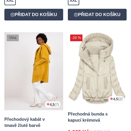
XXL
XXL
Vlna
-20 %
4,5
(2)
4,5
(7)
Přechodná bunda s
Přechodový kabát v
kapucí krémová
tmavě žluté barvě