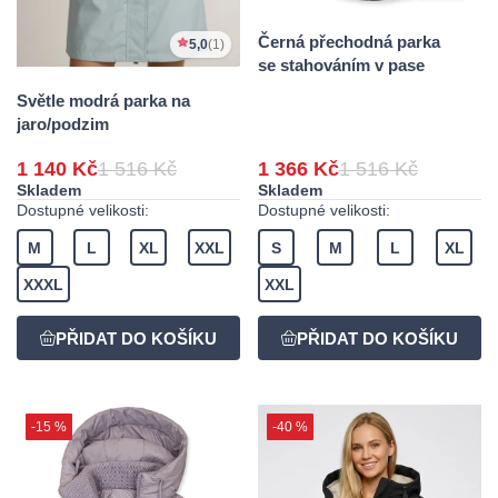
Černá přechodná parka
5,0
(1)
se stahováním v pase
Světle modrá parka na
jaro/podzim
1 140 Kč
1 516 Kč
1 366 Kč
1 516 Kč
Skladem
Skladem
Dostupné velikosti:
Dostupné velikosti:
M
L
XL
XXL
S
M
L
XL
XXXL
XXL
-15 %
-40 %