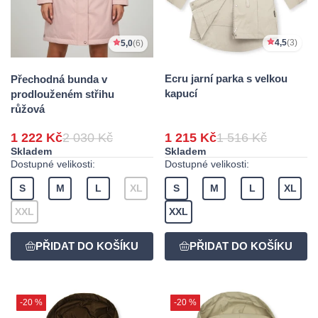
4,5
(3)
5,0
(6)
Ecru jarní parka s velkou
Přechodná bunda v
kapucí
prodlouženém střihu
růžová
1 222 Kč
2 030 Kč
1 215 Kč
1 516 Kč
Skladem
Skladem
Dostupné velikosti:
Dostupné velikosti:
S
M
L
XL
S
M
L
XL
XXL
XXL
-20 %
-20 %