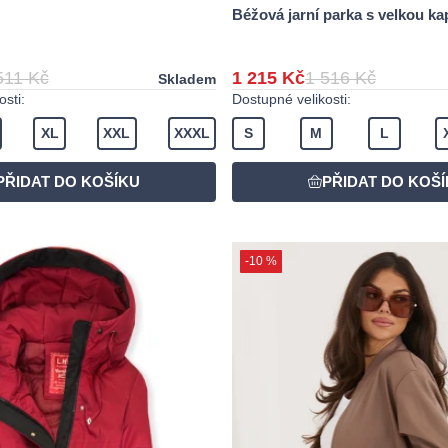
Béžová jarní parka s velkou ka
511 Kč
1 215 Kč
1 516 Kč
Skladem
sti:
Dostupné velikosti:
XL
XXL
XXXL
S
M
L
-10 %