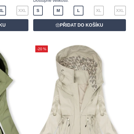
Dostupné velikosti:
XL
XXL
S
M
L
XL
XXL
-20 %