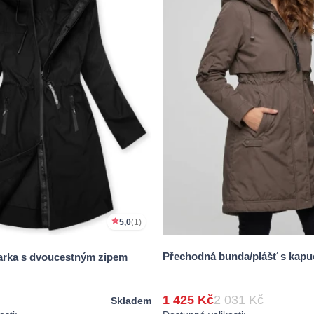
5,0
(1)
Přechodná bunda/plášť s kapu
parka s dvoucestným zipem
1 425 Kč
2 031 Kč
Skladem