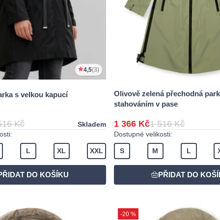
4,5
(3)
Olivově zelená přechodná park
arka s velkou kapucí
stahováním v pase
516 Kč
1 366 Kč
1 516 Kč
Skladem
sti:
Dostupné velikosti:
L
XL
XXL
S
M
L
-20 %