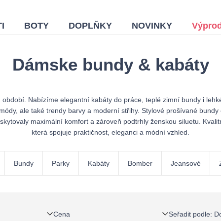
I
BOTY
DOPLŇKY
NOVINKY
Výprod
Dámske bundy & kabáty
období. Nabízíme elegantní kabáty do práce, teplé zimní bundy i lehké
módy, ale také trendy barvy a moderní střihy. Stylové prošívané bundy
ytovaly maximální komfort a zároveň podtrhly ženskou siluetu. Kvalitní 
která spojuje praktičnost, eleganci a módní vzhled.
Bundy
Parky
Kabáty
Bomber
Jeansové
Cena
Seřadit podle
:
D