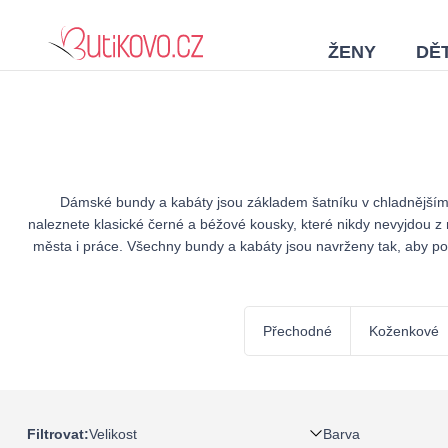
ŽENY
DĚT
Dámské bundy a kabáty jsou základem šatníku v chladnějším 
naleznete klasické černé a béžové kousky, které nikdy nevyjdou z 
města i práce. Všechny bundy a kabáty jsou navrženy tak, aby posk
Přechodné
Koženkové
Velikost
Barva
Filtrovat: