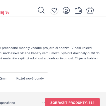
ej %
Nákupní košík je prázdný.
 přechodné modely vhodné pro jaro či podzim. V naší kolekci
 či nadčasové vlněné kabáty vám umožní vytvořit dokonalý outfit do
materiály zajišťují odolnost a dlouhou životnost. Objevte kolekci,
Zimní
Kožešinové bundy
oporučeno
ZOBRAZIT PRODUKTY:
514