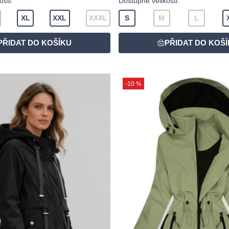
sti:
Dostupné velikosti:
XL
XXL
XXXL
S
M
L
-10 %