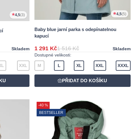
4,5
(5)
4,5
(3)
Baby blue jarní parka s odepínatelnou
cí
kapucí
1 291 Kč
1 516 Kč
Skladem
Skladem
Dostupné velikosti:
XL
XXL
M
L
XL
XXL
XXXL
-40 %
BESTSELLER