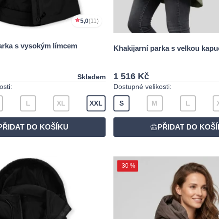
5,0
(11)
parka s vysokým límcem
Khakijarní parka s velkou kapu
1 516 Kč
Skladem
sti:
Dostupné velikosti:
L
XL
XXL
S
M
L
-30 %