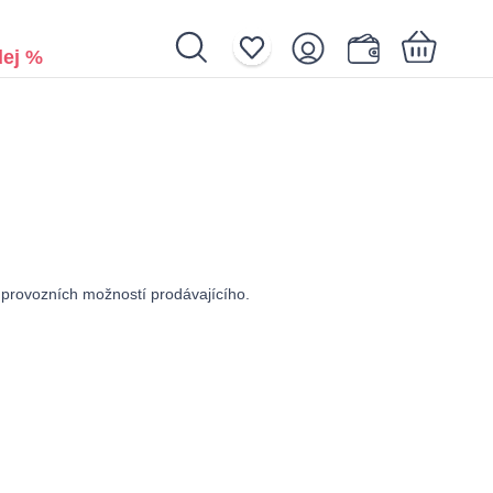
ej %
Nákupní košík je prázdný.
 provozních možností prodávajícího.