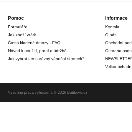
Pomoc
Informace
Formuláře
Kontakt
Jak zboží vrátit
O nás
Často kladené dotazy - FAQ
Obchodní pod
Návod k použití, praní a údržbě
Ochrana osob
Jak vybrat ten správný vánoční stromek?
NEWSLETTE
Velkoobchodn
Všechna práva vyhrazena © 2026 Butikovo.cz