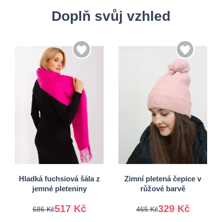
Doplň svůj vzhled
Univerzální
Univerzální
Hladká fuchsiová šála z
Zimní pletená čepice v
jemné pleteniny
růžové barvě
517 Kč
329 Kč
686 Kč
465 Kč