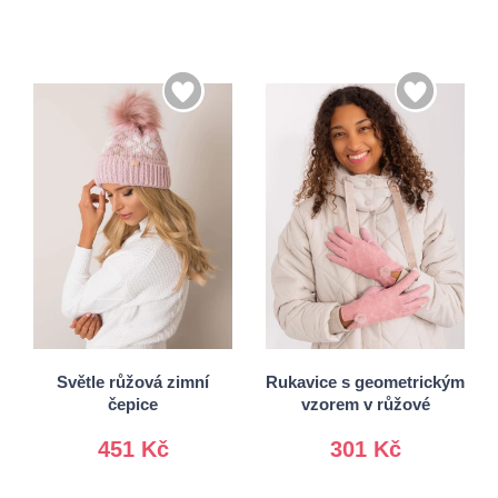
S/M
Univerzální
L/XL
Světle růžová zimní
Rukavice s geometrickým
čepice
vzorem v růžové
451 Kč
301 Kč