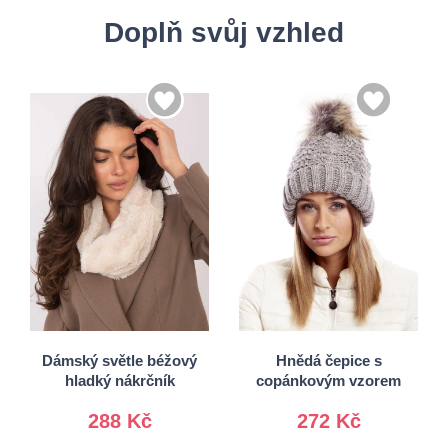
Doplň svůj vzhled
Univerzální
Univerzální
Dámský světle béžový
Hnědá čepice s
hladký nákrčník
copánkovým vzorem
288 Kč
272 Kč