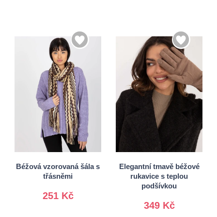
S/M
Univerzální
L/XL
Béžová vzorovaná šála s
Elegantní tmavě béžové
třásněmi
rukavice s teplou
podšívkou
251 Kč
349 Kč