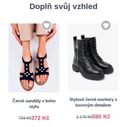
Doplň svůj vzhled
36
37
38
39
40
41
38
39
Stylové černé workery s
Černé sandály v boho
kovovým detailem
stylu
590 Kč
1 170 Kč
372 Kč
733 Kč