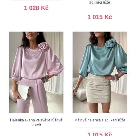
aplikací růže
1 028 Kč
1 015 Kč
Halenka Giana ve světle růžové
Mátová halenka s aplikací růže
barvě
1 015 Kč