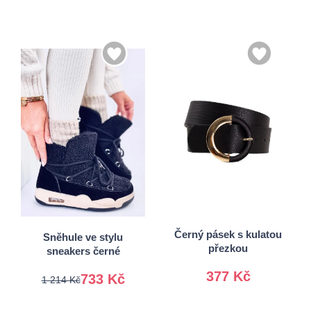
S
M
L
38
39
Černý pásek s kulatou
Sněhule ve stylu
přezkou
sneakers černé
377 Kč
733 Kč
1 214 Kč