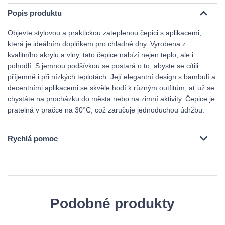
Popis produktu
Objevte stylovou a praktickou zateplenou čepici s aplikacemi,
která je ideálním doplňkem pro chladné dny. Vyrobena z
kvalitního akrylu a vlny, tato čepice nabízí nejen teplo, ale i
pohodlí. S jemnou podšívkou se postará o to, abyste se cítili
příjemně i při nízkých teplotách. Její elegantní design s bambulí a
decentními aplikacemi se skvěle hodí k různým outfitům, ať už se
chystáte na procházku do města nebo na zimní aktivity. Čepice je
pratelná v pračce na 30°C, což zaručuje jednoduchou údržbu.
Rychlá pomoc
Podobné produkty