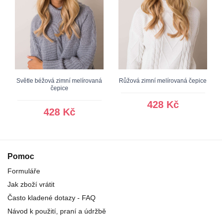
Světle béžová zimní melírovaná
Růžová zimní melírovaná čepice
čepice
428 Kč
428 Kč
Pomoc
Formuláře
Jak zboží vrátit
Často kladené dotazy - FAQ
Návod k použití, praní a údržbě