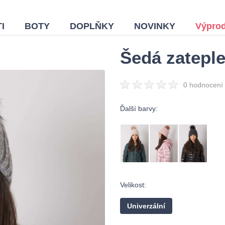
I
BOTY
DOPLŇKY
NOVINKY
Výprod
Šedá zateple
0 hodnocení
Ďalší barvy:
Velikost:
Univerzální