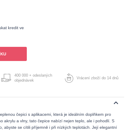
kat kredit ve
ÍKU
400 000 + odeslaných
Vrácení zboží do 14 dnů
objednávek
teplenou čepici s aplikacemi, která je ideálním doplňkem pro
 akrylu a vlny, tato čepice nabízí nejen teplo, ale i pohodlí. S
abyste se cítili příjemně i při nízkých teplotách. Její elegantní