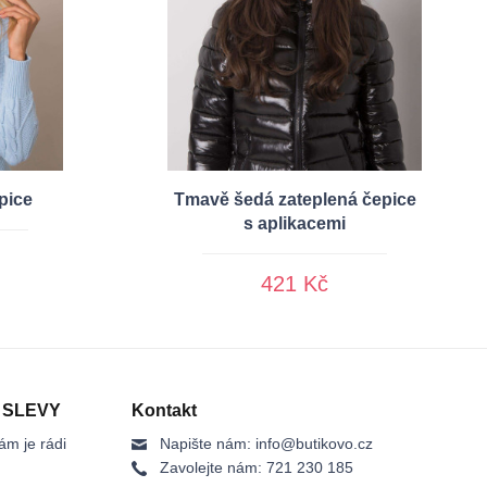
pice
Tmavě šedá zateplená čepice
s aplikacemi
421 Kč
 SLEVY
Kontakt
ám je rádi
Napište nám:
info@butikovo.cz
Zavolejte nám:
721 230 185