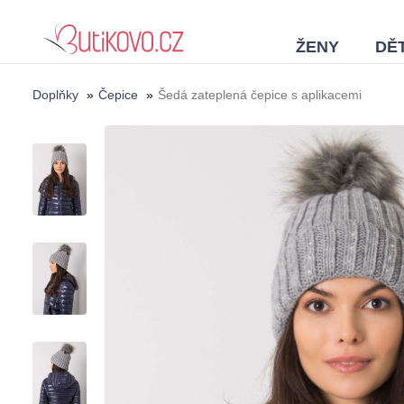
ŽENY
DĚT
Doplňky
»
Čepice
»
Šedá zateplená čepice s aplikacemi