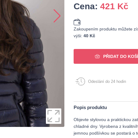
Cena:
421
Kč
Zakoupením produktu můžete zís
výši:
40 Kč
PŘIDAT DO KOŠ
Odeslání do 24 hodin
Popis produktu
Objevte stylovou a praktickou za
chladné dny. Vyrobena z kvalitního
jemnou podšívkou se postará o to, 