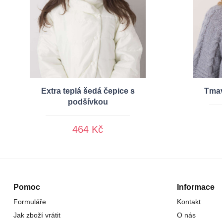
Extra teplá šedá čepice s
Tmav
podšívkou
464 Kč
Pomoc
Informace
Formuláře
Kontakt
Jak zboží vrátit
O nás