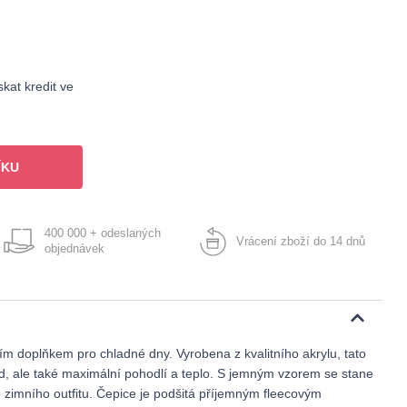
kat kredit ve
ÍKU
400 000 + odeslaných
Vrácení zboží do 14 dnů
objednávek
ním doplňkem pro chladné dny. Vyrobena z kvalitního akrylu, tato
ed, ale také maximální pohodlí a teplo. S jemným vzorem se stane
 zimního outfitu. Čepice je podšitá příjemným fleecovým