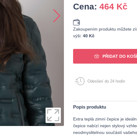
Cena:
464
Kč
Zakoupením produktu můžete zís
výši:
40 Kč
PŘIDAT DO KOŠ
Odeslání do 24 hodin
Popis produktu
Extra teplá zimní čepice je ideál
čepice nabízí nejen stylový vzhl
neodmyslitelnou součástí vašeho