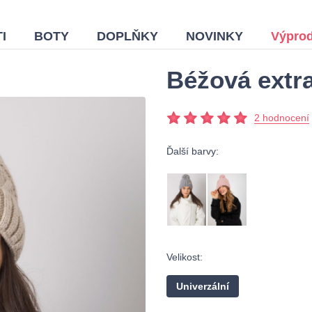
I
BOTY
DOPLŇKY
NOVINKY
Výprod
Béžová extra
2 hodnocení
Ďalší barvy:
Velikost:
Univerzální