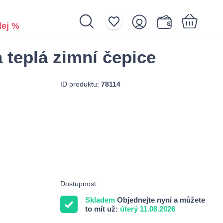
ej %
 teplá zimní čepice
Nákupní košík je prázdný.
ID produktu:
78114
Dostupnost:
Skladem
Objednejte nyní a můžete
to mít už:
úterý 11.08.2026