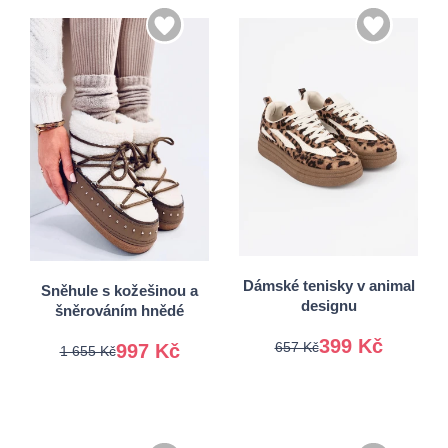
35-36
36
37
37-38
38
39
39-40
40
41
41-42
Dámské tenisky v animal
Sněhule s kožešinou a
designu
šněrováním hnědé
399 Kč
657 Kč
997 Kč
1 655 Kč