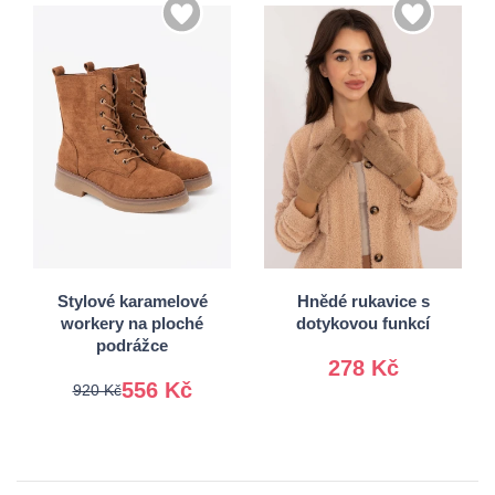
36
37
S/M
38
39
L/XL
40
41
Stylové karamelové
Hnědé rukavice s
workery na ploché
dotykovou funkcí
podrážce
278 Kč
556 Kč
920 Kč