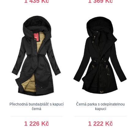
1 435 Kč
1 369 Kč
Přechodná bunda/plášť s kapucí
Černá parka s odepínatelnou
černá
kapucí
1 226 Kč
1 222 Kč