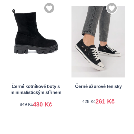
36
37
36
37
38
40
38
39
41
40
41
Černé kotníkové boty s
Černé ažurové tenisky
minimalistickým střihem
261 Kč
428 Kč
430 Kč
849 Kč