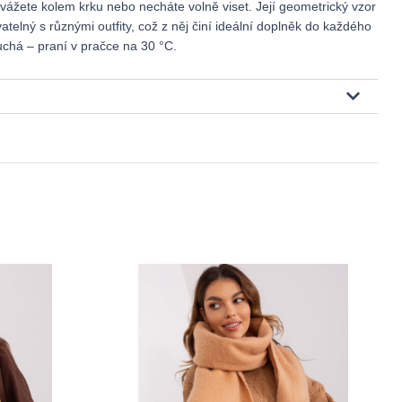
avážete kolem krku nebo necháte volně viset. Její geometrický vzor
elný s různými outfity, což z něj činí ideální doplněk do každého
uchá – praní v pračce na 30 °C.