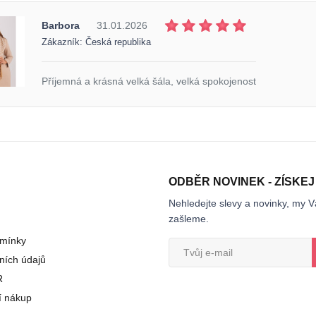
Barbora
31.01.2026
Zákazník: Česká republika
Příjemná a krásná velká šála, velká spokojenost
ODBĚR NOVINEK - ZÍSKEJ
Nehledejte slevy a novinky, my V
zašleme.
mínky
ních údajů
R
í nákup