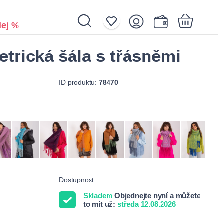
ej %
trická šála s třásněmi
Nákupní košík je prázdný.
ID produktu:
78470
Dostupnost:
Skladem
Objednejte nyní a můžete
to mít už:
středa 12.08.2026