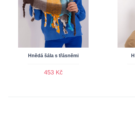
Hnědá šála s třásněmi
H
453 Kč