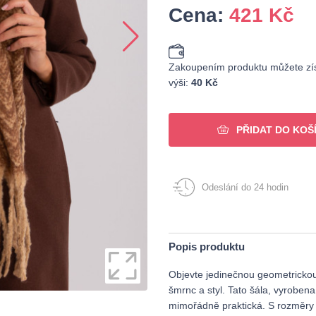
Cena:
421
Kč
Zakoupením produktu můžete zís
výši:
40 Kč
PŘIDAT DO KOŠ
Odeslání do 24 hodin
Popis produktu
Objevte jedinečnou geometrickou
šmrnc a styl. Tato šála, vyrobena 
mimořádně praktická. S rozměry 