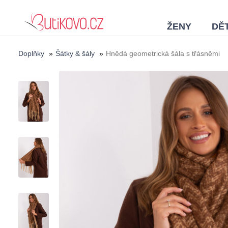
ŽENY
DĚT
Doplňky
»
Šátky & šály
»
Hnědá geometrická šála s třásněmi