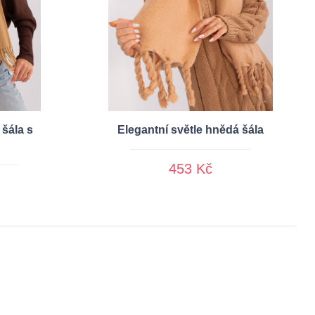
šála s
Elegantní světle hnědá šála
453 Kč