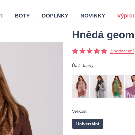
I
BOTY
DOPLŇKY
NOVINKY
Výprod
Hnědá geome
1 hodnocení
Ďalší barvy:
Velikost:
Univerzální