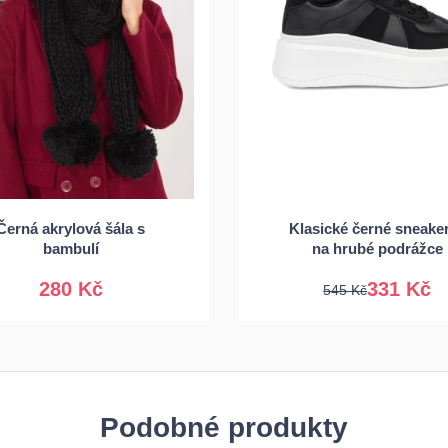
36
37
38
Černá akrylová šála s
Klasické černé sneake
Univerzální
40
41
bambulí
na hrubé podrážce
280 Kč
331 Kč
545 Kč
Podobné produkty