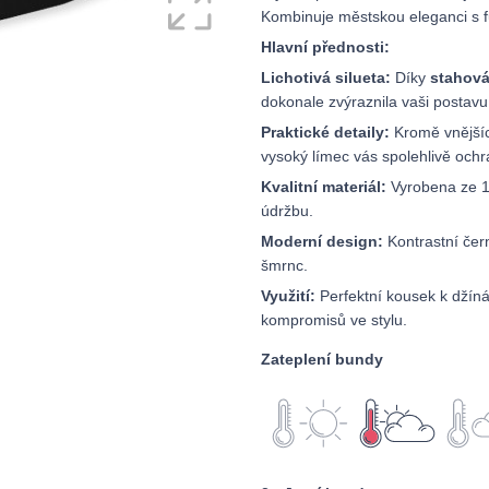
Kombinuje městskou eleganci s f
Hlavní přednosti:
Lichotivá silueta:
Díky
stahová
dokonale zvýraznila vaši postavu
Praktické detaily:
Kromě vnějšíc
vysoký límec vás spolehlivě ochr
Kvalitní materiál:
Vyrobena ze 10
údržbu.
Moderní design:
Kontrastní čer
šmrnc.
Využití:
Perfektní kousek k džín
kompromisů ve stylu.
Zateplení bundy