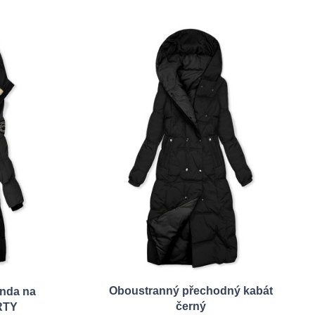
Oboustranný přechodný kabát
unda na
černý
RTY