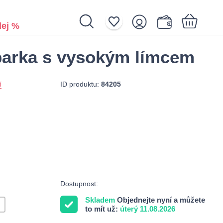
ej %
 parka s vysokým límcem
Nákupní košík je prázdný.
ID produktu:
84205
í
Dostupnost:
Skladem
Objednejte nyní a můžete
to mít už:
úterý 11.08.2026