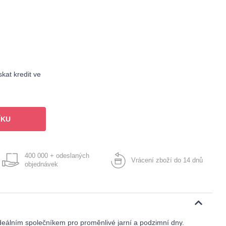
kat kredit ve
ÍKU
400 000 + odeslaných
Vrácení zboží do 14 dnů
objednávek
ideálním společníkem pro proměnlivé jarní a podzimní dny.