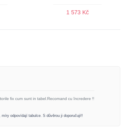
1 573 Kč
torile fix cum sunt in tabel.Recomand cu încredere !!
 míry odpovídají tabulce. S důvěrou ji doporučuji!!