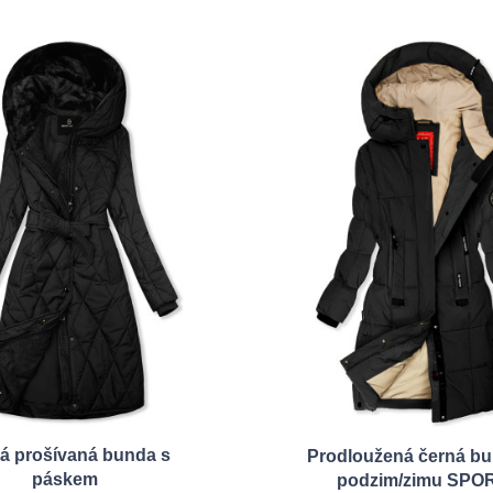
á prošívaná bunda s
Prodloužená černá b
páskem
podzim/zimu SPO