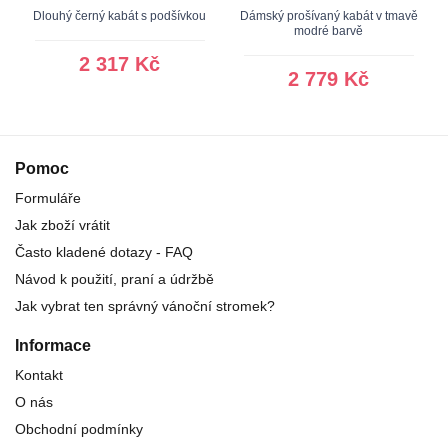
Dlouhý černý kabát s podšívkou
Dámský prošívaný kabát v tmavě
modré barvě
2 317 Kč
2 779 Kč
Pomoc
Formuláře
Jak zboží vrátit
Často kladené dotazy - FAQ
Návod k použití, praní a údržbě
Jak vybrat ten správný vánoční stromek?
Informace
Kontakt
O nás
Obchodní podmínky