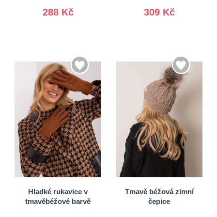
288 Kč
309 Kč
S/M
L/XL
Univerzální
Hladké rukavice v
Tmavě béžová zimní
tmavěbéžové barvě
čepice