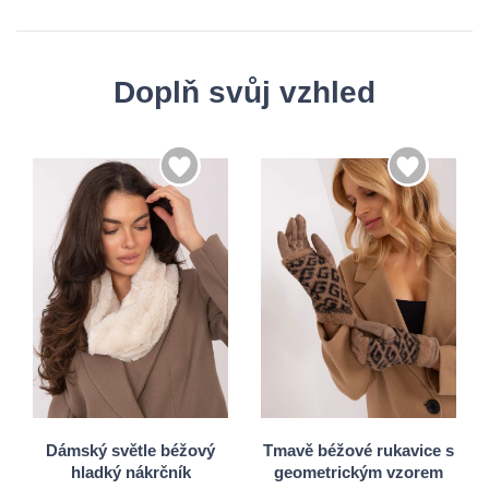
Doplň svůj vzhled
S/M
Univerzální
L/XL
Dámský světle béžový
Tmavě béžové rukavice s
hladký nákrčník
geometrickým vzorem