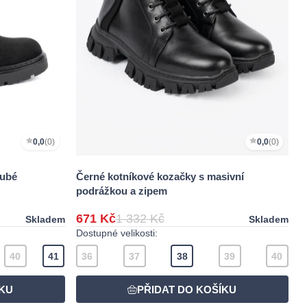
0,0
(0)
0,0
(0)
rubé
Černé kotníkové kozačky s masivní
podrážkou a zipem
671 Kč
1 332 Kč
Skladem
Skladem
Dostupné velikosti:
40
41
36
37
38
39
40