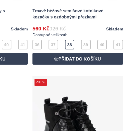
y s
Tmavě béžové semišové kotníkové
kozačky s ozdobnými přezkami
560 Kč
926 Kč
Skladem
Skladem
Dostupné velikosti:
40
41
36
37
38
39
40
41
-50 %