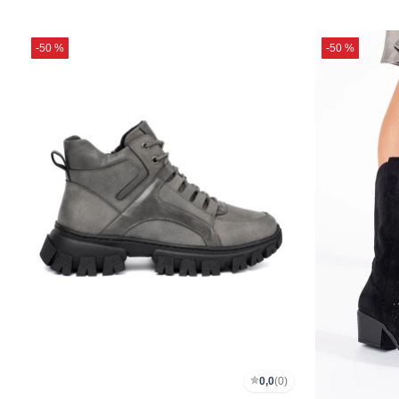
-50 %
-50 %
0,0
(0)