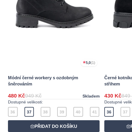
5,0
(1)
Módní černé workery s ozdobným
Černé kotník
šněrováním
střihem
480 Kč
949 Kč
430 Kč
849
Skladem
Dostupné velikosti:
Dostupné veliko
36
37
38
39
40
41
36
37