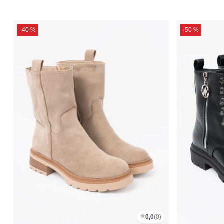
-40 %
-50 %
0,0
(0)