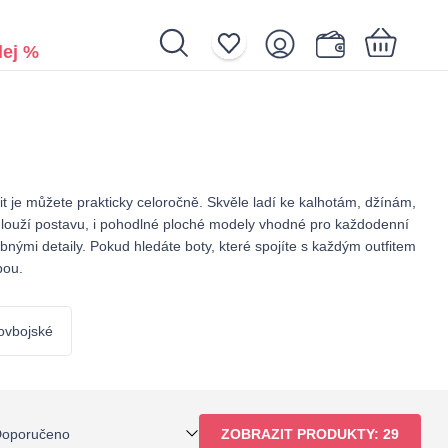
ej %
Nákupní košík je prázdný.
t je můžete prakticky celoročně. Skvěle ladí ke kalhotám, džínám,
odlouží postavu, i pohodlné ploché modely vhodné pro každodenní
nými detaily. Pokud hledáte boty, které spojíte s každým outfitem
bou.
ovbojské
oporučeno
ZOBRAZIT PRODUKTY:
29