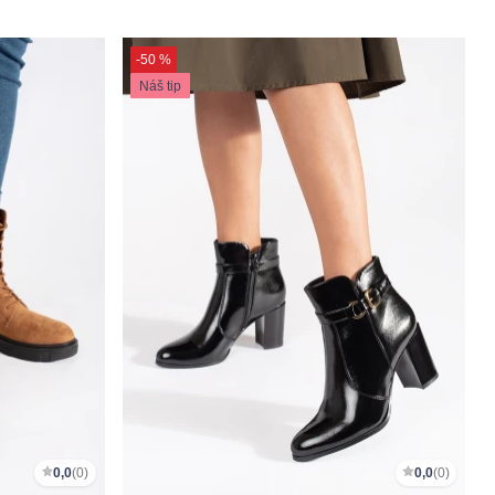
-50 %
Náš tip
0,0
(0)
0,0
(0)