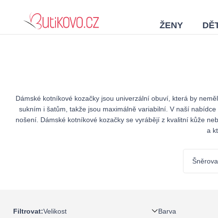
ŽENY
DĚT
Dámské kotníkové kozačky jsou univerzální obuví, která by neměla
sukním i šatům, takže jsou maximálně variabilní. V naší nabídc
nošení. Dámské kotníkové kozačky se vyrábějí z kvalitní kůže nebo
a k
Šněrova
Velikost
Barva
Filtrovat: