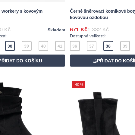
é workery s kovovým
Černé šněrovací kotníkové bot
kovovou ozdobou
0 Kč
671 Kč
1 332 Kč
Skladem
sti:
Dostupné velikosti:
38
39
40
41
36
37
38
39
-40 %