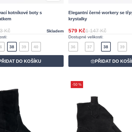
ací kotníkové boty s
Elegantní černé workery se třp
atkem
krystalky
3 Kč
579 Kč
1 147 Kč
Skladem
sti:
Dostupné velikosti:
6
38
39
40
36
37
38
39
-50 %