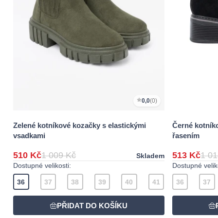
0,0
(0)
Zelené kotníkové kozačky s elastickými
Černé kotník
vsadkami
řasením
510 Kč
1 009 Kč
513 Kč
1 01
Skladem
Dostupné velikosti:
Dostupné veliko
36
37
38
39
40
41
36
37