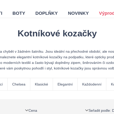
I
BOTY
DOPLŇKY
NOVINKY
Výprod
Kotníkové kozačky
 chybět v žádném šatníku. Jsou ideální na přechodné období, ale nosi
e naleznete elegantní kotníkové kozačky na podpatku, které opticky pr
 moderních textilií a často bývají doplněny zipem, šněrováním či ozdob
teré vám poskytnou pohodlí i styl, kotníkové kozačky jsou správnou vol
cí
Chelsea
Klasické
Elegantní
Každodenní
K
Cena
Seřadit podle
:
D