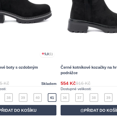
5,0
(1)
ové boty s ozdobným
Černé kotníkové kozačky na h
podrážce
5 Kč
554 Kč
916 Kč
Skladem
sti:
Dostupné velikosti:
38
39
40
41
36
37
38
39