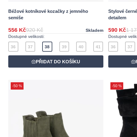
Béžové kotníkové kozačky z jemného
Stylové čern
semiše
detailem
556 Kč
920 Kč
590 Kč
1 17
Skladem
Dostupné velikosti:
Dostupné veliko
36
37
38
39
40
41
36
37
-50 %
-50 %