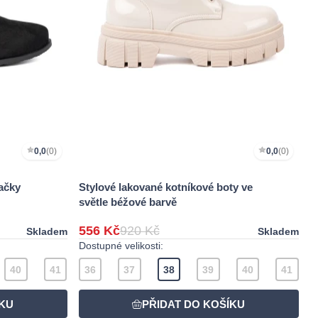
0,0
(0)
0,0
(0)
ačky
Stylové lakované kotníkové boty ve
světle béžové barvě
556 Kč
920 Kč
Skladem
Skladem
Dostupné velikosti:
40
41
36
37
38
39
40
41