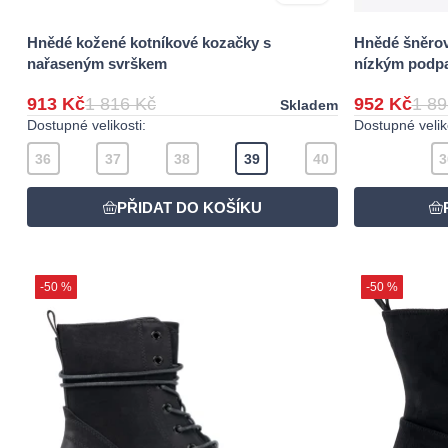
Hnědé kožené kotníkové kozačky s
Hnědé šněrov
nařaseným svrškem
nízkým podp
913 Kč
1 816 Kč
952 Kč
1 89
Skladem
Dostupné velikosti:
Dostupné veliko
36
37
38
39
40
3
-50 %
-50 %