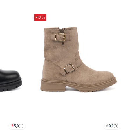
-40 %
5,0
(1)
0,0
(0)