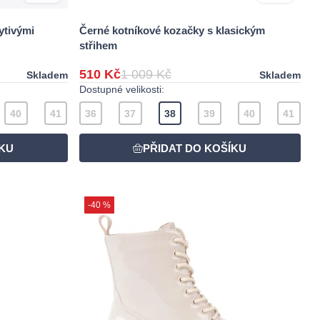
ytivými
Černé kotníkové kozačky s klasickým
střihem
510 Kč
1 009 Kč
Skladem
Skladem
Dostupné velikosti:
40
41
36
37
38
39
40
41
-40 %