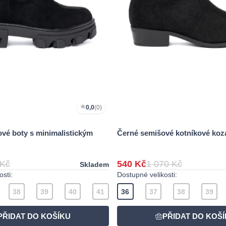
0,0
(0)
ové boty s minimalistickým
Černé semišové kotníkové koz
 Kč
540 Kč
1 070 Kč
Skladem
sti:
Dostupné velikosti:
38
39
40
41
36
37
38
39