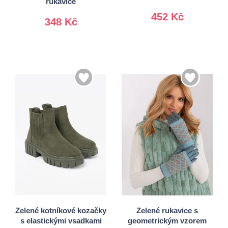
rukavice
452 Kč
348 Kč
36
37
38
39
S/M
40
41
L/XL
Zelené kotníkové kozačky
Zelené rukavice s
s elastickými vsadkami
geometrickým vzorem