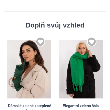
Doplň svůj vzhled
S/M
Univerzální
L/XL
Dámské zelené zateplené
Elegantní zelená šála