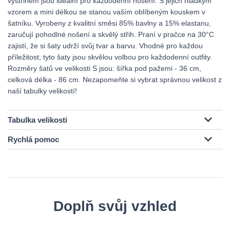
výstřihem jsou ideální pro každodenní nošení. S jejich hladkým
vzorem a mini délkou se stanou vaším oblíbeným kouskem v
šatníku. Vyrobeny z kvalitní směsi 85% bavlny a 15% elastanu,
zaručují pohodlné nošení a skvělý střih. Praní v pračce na 30°C
zajistí, že si šaty udrží svůj tvar a barvu. Vhodné pro každou
příležitost, tyto šaty jsou skvělou volbou pro každodenní outfity.
Rozměry šatů ve velikosti S jsou: šířka pod pažemi - 36 cm,
celková délka - 86 cm. Nezapomeňte si vybrat správnou velikost z
naší tabulky velikostí!
Tabulka velikosti
Rychlá pomoc
Doplň svůj vzhled