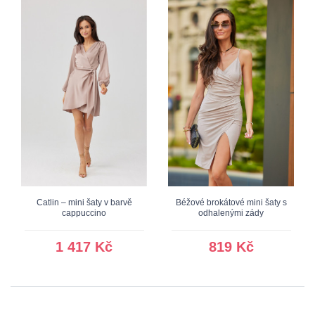
Catlin – mini šaty v barvě
Béžové brokátové mini šaty s
cappuccino
odhalenými zády
1 417 Kč
819 Kč