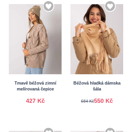
Univerzální
Univerzální
Tmavě béžová zimní
Béžová hladká dámska
melírovaná čepice
šála
427 Kč
550 Kč
684 Kč