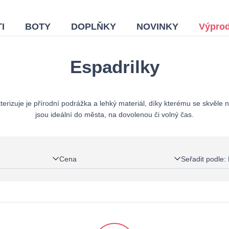
I
BOTY
DOPLŇKY
NOVINKY
Výprod
Espadrilky
terizuje je přírodní podrážka a lehký materiál, díky kterému se skvěle
jsou ideální do města, na dovolenou či volný čas.
Cena
Seřadit podle
: