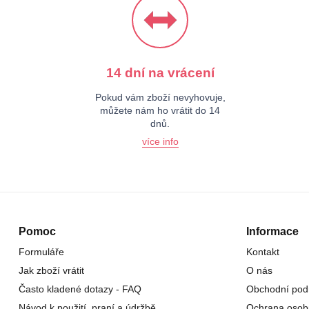
14 dní na vrácení
Pokud vám zboží nevyhovuje,
můžete nám ho vrátit do 14
dnů.
více info
Pomoc
Informace
Formuláře
Kontakt
Jak zboží vrátit
O nás
Často kladené dotazy - FAQ
Obchodní pod
Návod k použití, praní a údržbě
Ochrana osob