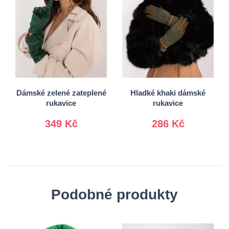
S/M
S/M
L/XL
L/XL
Dámské zelené zateplené
Hladké khaki dámské
rukavice
rukavice
349 Kč
286 Kč
Podobné produkty