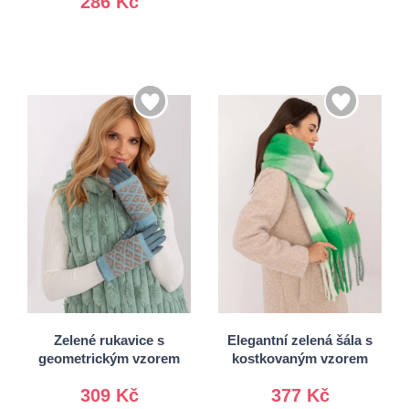
286 Kč
S/M
L/XL
Univerzální
Zelené rukavice s
Elegantní zelená šála s
geometrickým vzorem
kostkovaným vzorem
309 Kč
377 Kč