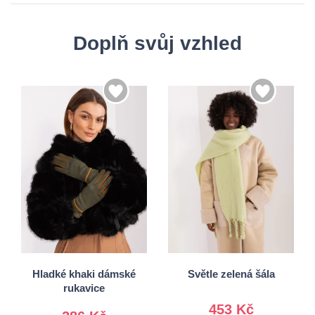
Doplň svůj vzhled
S/M
Univerzální
L/XL
Hladké khaki dámské
Světle zelená šála
rukavice
453 Kč