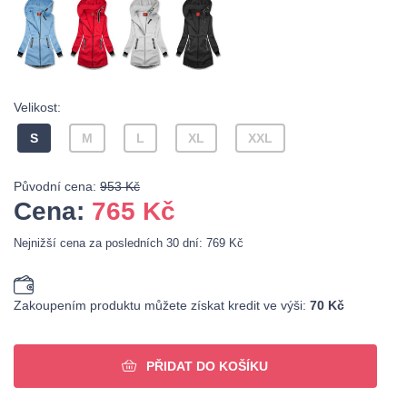
Velikost:
S
M
L
XL
XXL
Původní cena:
953 Kč
Cena:
765
Kč
Nejnižší cena za posledních 30 dní: 769 Kč
Zakoupením produktu můžete získat kredit ve výši:
70 Kč
PŘIDAT DO KOŠÍKU