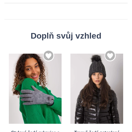
Doplň svůj vzhled
S/M
L/XL
Univerzální