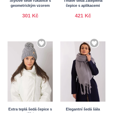
Stylové šedé rukavice s
Tmavě šedá zateplená
geometrickým vzorem
čepice s aplikacemi
301 Kč
421 Kč
Univerzální
Univerzální
Extra teplá šedá čepice s
Elegantní šedá šála