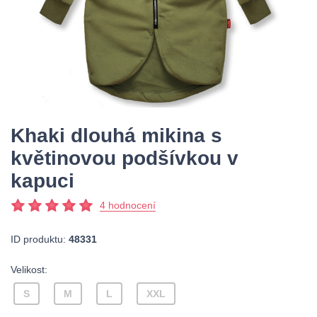
Khaki dlouhá mikina s
květinovou podšívkou v
kapuci
4 hodnocení
ID produktu:
48331
Velikost:
S
M
L
XXL