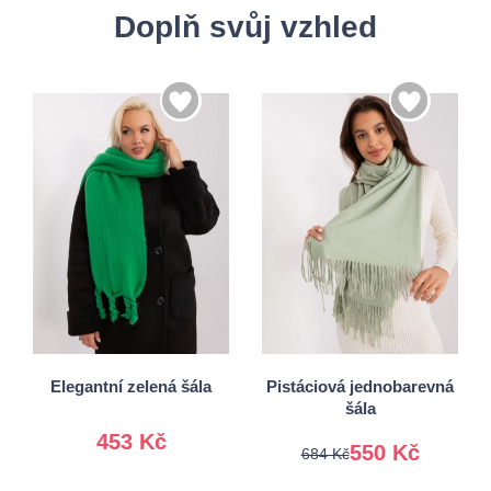
Doplň svůj vzhled
Univerzální
Univerzální
Elegantní zelená šála
Pistáciová jednobarevná
šála
453 Kč
550 Kč
684 Kč