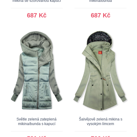
mikina se vzorovanou kapucí
mikina/bunda
687 Kč
687 Kč
Světle zelená zateplená
Šalvějově zelená mikina s
mikina/bunda s kapucí
vysokým límcem