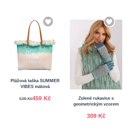
Univerzální
S/M
Plážová taška SUMMER
VIBES mátová
L/XL
459 Kč
Zelené rukavice s
538 Kč
geometrickým vzorem
309 Kč