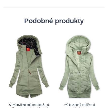
Podobné produkty
Šalvějově zelená prodloužená
Světle zelená prošívaná