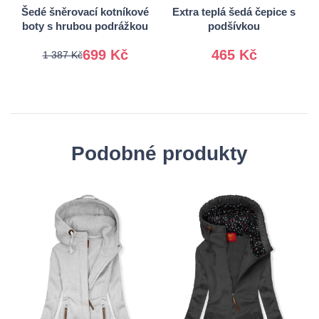
Šedé šněrovací kotníkové
Extra teplá šedá čepice s
boty s hrubou podrážkou
podšívkou
699 Kč
465 Kč
1 387 Kč
Podobné produkty