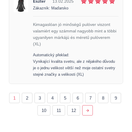
Eszter
13.02.2025
Zákazník: Maďarsko
Kimagaslóan jó minőségű pulóver viszont
valamiért egy számmal nagyobb mint a többi
ugyanilyen márkájú és méretű pulóverem
(XL)
Automatický překlad:
Vynikající kvalita svetru, ale z nějakého důvodu
je o jednu velikost větší než moje ostatní svetry
stejné značky a velikosti (XL)
1
2
3
4
5
6
7
8
9
10
11
12