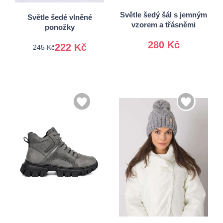
38-41.
Světle šedý šál s jemným
Světle šedé vlněné
vzorem a třásněmi
ponožky
280 Kč
222 Kč
245 Kč
36
37
38
39
40
Univerzální