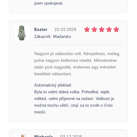
jsem spokojená.
Eszter
22.03.2026
Zákazník: Maďarsko
Nagyon jó választás volt. Kényelmes, meleg,
puha nagyon kellemes viselet. Méretezése
talán picit nagyobb, érdemes egy mérettel
kisebbet választani.
Automatický překlad:
Byla to velmi dobrá volba. Pohodlné, teplé,
měkké, velmi příjemné na nošení. Velikost je
možná trochu větší, stojí za to zvolit o číslo
menší.
Michaela
03.12.2025