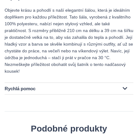
Objevte krásu a pohodlí s naší elegantní šálou, která je ideálním
doplňkem pro každou příležitost. Tato šála, vyrobená z kvalitního
100% polyesteru, nabízí nejen stylový vzhled, ale také
praktičnost. S rozměry přibližně 210 cm na délku a 39 cm na šířku
je dostatečně velká na to, aby vás zahalila do tepla a pohodlí. Její
hladký vzor a barva se skvěle kombinují s různými outfity, ať už se
chystáte do práce, na večeři nebo na víkendový výlet. Navíc, její
údržba je jednoduchá – stačí ji prát v pračce na 30 °C.
Nezmeškejte příležitost obohatit svůj šatník o tento nadčasový
kousek!
Rychlá pomoc
Podobné produkty