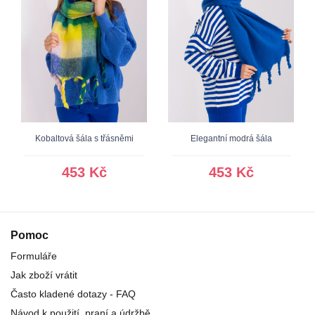
Kobaltová šála s třásněmi
Elegantní modrá šála
453 Kč
453 Kč
Pomoc
Formuláře
Jak zboží vrátit
Často kladené dotazy - FAQ
Návod k použití, praní a údržbě