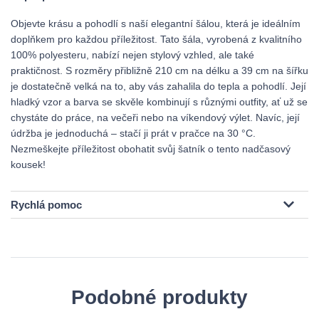
Objevte krásu a pohodlí s naší elegantní šálou, která je ideálním
doplňkem pro každou příležitost. Tato šála, vyrobená z kvalitního
100% polyesteru, nabízí nejen stylový vzhled, ale také
praktičnost. S rozměry přibližně 210 cm na délku a 39 cm na šířku
je dostatečně velká na to, aby vás zahalila do tepla a pohodlí. Její
hladký vzor a barva se skvěle kombinují s různými outfity, ať už se
chystáte do práce, na večeři nebo na víkendový výlet. Navíc, její
údržba je jednoduchá – stačí ji prát v pračce na 30 °C.
Nezmeškejte příležitost obohatit svůj šatník o tento nadčasový
kousek!
Rychlá pomoc
Podobné produkty