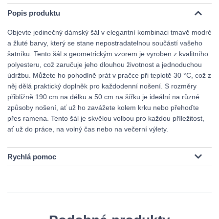
Popis produktu
Objevte jedinečný dámský šál v elegantní kombinaci tmavě modré
a žluté barvy, který se stane nepostradatelnou součástí vašeho
šatníku. Tento šál s geometrickým vzorem je vyroben z kvalitního
polyesteru, což zaručuje jeho dlouhou životnost a jednoduchou
údržbu. Můžete ho pohodlně prát v pračce při teplotě 30 °C, což z
něj dělá praktický doplněk pro každodenní nošení. S rozměry
přibližně 190 cm na délku a 50 cm na šířku je ideální na různé
způsoby nošení, ať už ho zavážete kolem krku nebo přehoďte
přes ramena. Tento šál je skvělou volbou pro každou příležitost,
ať už do práce, na volný čas nebo na večerní výlety.
Rychlá pomoc