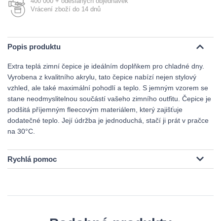
400 000 + odeslaných objednávek
Vrácení zboží do 14 dnů
Popis produktu
Extra teplá zimní čepice je ideálním doplňkem pro chladné dny.
Vyrobena z kvalitního akrylu, tato čepice nabízí nejen stylový
vzhled, ale také maximální pohodlí a teplo. S jemným vzorem se
stane neodmyslitelnou součástí vašeho zimního outfitu. Čepice je
podšitá příjemným fleecovým materiálem, který zajišťuje
dodatečné teplo. Její údržba je jednoduchá, stačí ji prát v pračce
na 30°C.
Rychlá pomoc