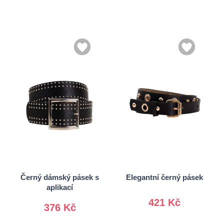
S
M
S
L
L
Černý dámský pásek s
Elegantní černý pásek
aplikací
421 Kč
376 Kč