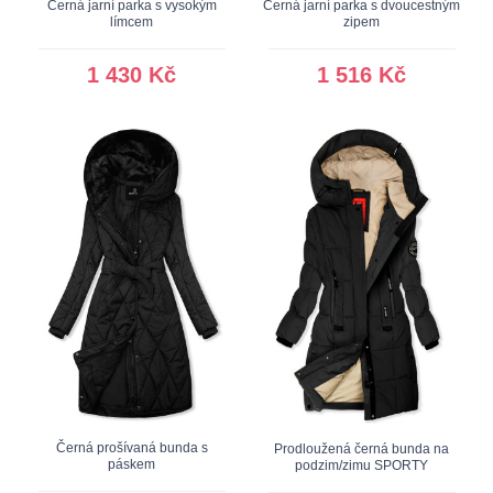
Černá jarní parka s vysokým
Černá jarní parka s dvoucestným
límcem
zipem
1 430 Kč
1 516 Kč
Černá prošívaná bunda s
Prodloužená černá bunda na
páskem
podzim/zimu SPORTY