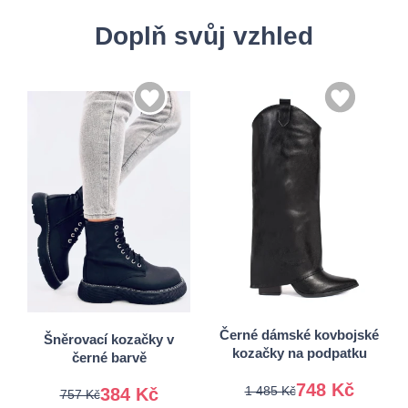
Doplň svůj vzhled
36
37
36
37
38
39
38
39
40
40
Černé dámské kovbojské
Šněrovací kozačky v
kozačky na podpatku
černé barvě
748 Kč
1 485 Kč
384 Kč
757 Kč